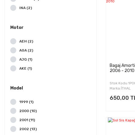
INA (2)
JOPEX (2)
TOPRAN (2)
Motor
AYD (1)
AEH (2)
GSP (1)
AGA (2)
PEX (1)
AJQ (1)
VALEO (1)
Bagaj Amorti
AKE (1)
2006 - 2010
AKL (2)
Stok Kodu:1P
APF (1)
Model
Marka:İTHAL
ARY (1)
650,00 T
1999 (1)
BFQ (2)
2000 (10)
BKD (1)
2001 (11)
BLR (1)
2002 (13)
BLS (1)