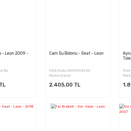
ğı - Leon 2009 -
Cam Su Bidonu - Seat - Leon
Ayna
Tole
ça No.
Stok Kodu:5Q0955453S
Stok
Marka:Orjinal
Mark
 TL
2.405,00 TL
1.8