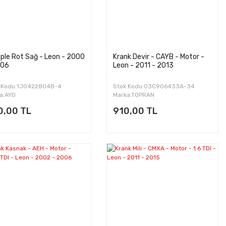
le Rot Sağ - Leon - 2000
Krank Devir - CAYB - Motor -
006
Leon - 2011 - 2013
 Kodu:1J0422804B-4
Stok Kodu:03C906433A-34
a:AYD
Marka:TOPRAN
0,00 TL
910,00 TL