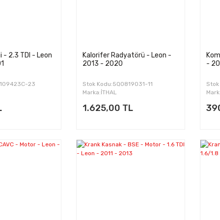
 - 2.3 TDI - Leon
Kalorifer Radyatörü - Leon -
Komp
01
2013 - 2020
- 2
2109423C-23
Stok Kodu:5Q0819031-11
Stok
Marka:İTHAL
Mark
L
1.625,00 TL
39