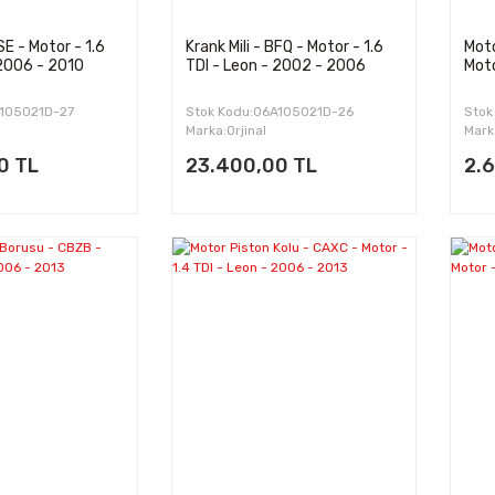
SE - Motor - 1.6
Krank Mili - BFQ - Motor - 1.6
Moto
 2006 - 2010
TDI - Leon - 2002 - 2006
Moto
A105021D-27
Stok Kodu:06A105021D-26
Stok
Marka:Orjinal
Mark
0 TL
23.400,00 TL
2.