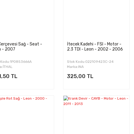
Çerçevesi Sağ - Seat -
İtecek Kadehi - FSI - Motor -
n - 2007
2.3 TDI - Leon - 2002 - 2006
 Kodu:1P0853666A
Stok Kodu:022109423C-24
a:İTHAL
Marka:INA
1,50 TL
325,00 TL