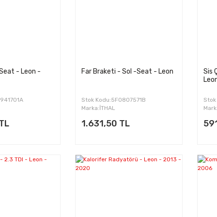
 Seat - Leon -
Far Braketi - Sol -Seat - Leon
Sis 
Leo
0941701A
Stok Kodu:5F0807571B
Stok
Marka:İTHAL
Mark
 TL
1.631,50 TL
59