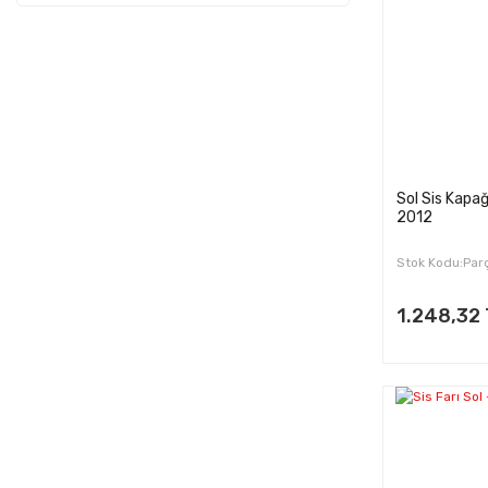
2003 (14)
BLY (1)
2004 (17)
BMM (1)
2005 (16)
BMS (1)
2006 (26)
BSE (5)
2007 (12)
BSF (5)
2008 (12)
BVZ (1)
Sol Sis Kapa
2009 (12)
2012
BWA (2)
2010 (12)
BWJ (2)
Stok Kodu:Par
2011 (11)
BXE (1)
2012 (11)
1.248,32
BXF (1)
2013 (13)
BXJ (1)
2014 (3)
CAVC (2)
2015 (3)
CAXC (2)
2016 (2)
CAYB (2)
2017 (2)
CBZB (4)