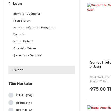
Leon
Elektrik - Düğmeler
Fren Sistemi
Isıtma - Soğutma - Radyatör
Kaporta
Motor Sistemi
Ön - Arka Düzen
Şanzıman - Debriyaj
Sunroof Tel 
> Üzeri
Skoda
Stok Kodu:8V
Marka:İTHAL
Tüm Markalar
975,00 T
İTHAL (24)
Orjinal (17)
DELPHI (4)