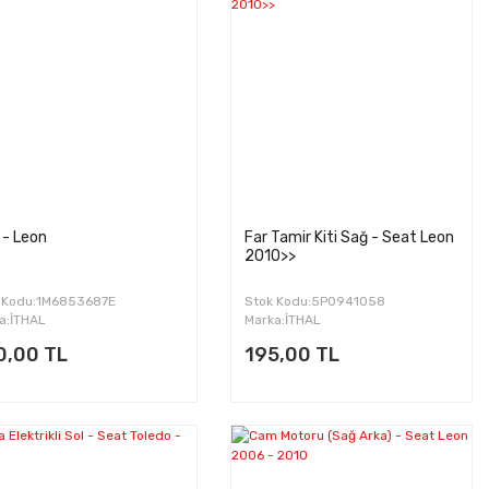
 - Leon
Far Tamir Kiti Sağ - Seat Leon
2010>>
 Kodu:1M6853687E
Stok Kodu:5P0941058
a:İTHAL
Marka:İTHAL
0,00 TL
195,00 TL