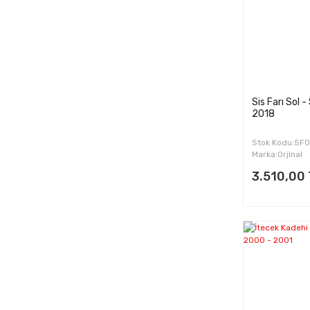
2018 (2)
CCSA (4)
2019 (2)
CDLA (1)
2020 (2)
CDLD (2)
CEGA (2)
CHGA (4)
Sis Farı Sol -
2018
CMXA (2)
FSI (1)
Stok Kodu:5F
Marka:Orjinal
3.510,00