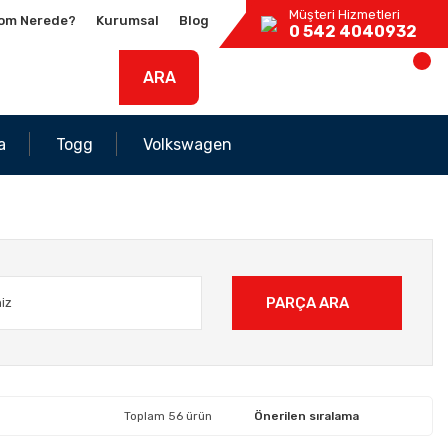
Müşteri Hizmetleri
om Nerede?
Kurumsal
Blog
0 542 4040932
ARA
a
Togg
Volkswagen
PARÇA ARA
Toplam 56 ürün