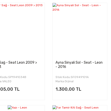
Sağ - Seat Leon 2009 >
Ayna Sinyali Sol - Seat - Leon
3
- 2016
 Kodu:5P1941034B
Stok Kodu:5F0949101A
a:VALEO
Marka:Orjinal
005,00 TL
1.300,00 TL