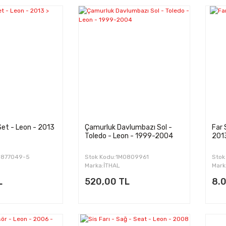
Set - Leon - 2013
Çamurluk Davlumbazı Sol -
Far 
Toledo - Leon - 1999-2004
201
5877049-5
Stok Kodu:1M0809961
Stok
Marka:İTHAL
Mark
L
520,00 TL
8.