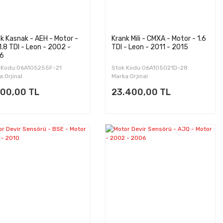
k Kasnak - AEH - Motor -
Krank Mili - CMXA - Motor - 1.6
1.8 TDI - Leon - 2002 -
TDI - Leon - 2011 - 2015
6
 Kodu:06A105255F-21
Stok Kodu:06A105021D-28
a:Orjinal
Marka:Orjinal
600,00 TL
23.400,00 TL