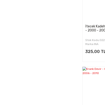
İtecek Kadehi
- 2000 - 20
Stok Kodu:02
Marka:INA
325,00 T