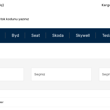
iç)
Karg
Byd
Seat
Skoda
Skywell
Tesl
ler