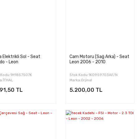
 Elektrikli Sol - Seat
Cam Motoru (Sağ Arka) - Seat
do - Leon
Leon 2006 - 2010
 Kodu:1M1857507K
Stok Kodu:1K0959703AF/N
a:İTHAL
Marka:Orjinal
91,50 TL
5.200,00 TL