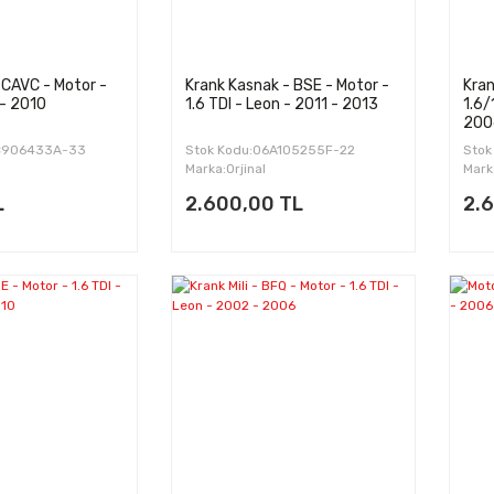
- CAVC - Motor -
Krank Kasnak - BSE - Motor -
Kran
- 2010
1.6 TDI - Leon - 2011 - 2013
1.6/
200
3C906433A-33
Stok Kodu:06A105255F-22
Stok
Marka:Orjinal
Mark
L
2.600,00 TL
2.