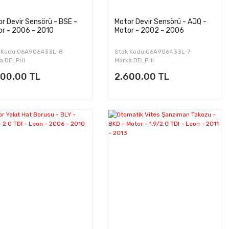
r Devir Sensörü - BSE -
Motor Devir Sensörü - AJQ -
r - 2006 - 2010
Motor - 2002 - 2006
 Kodu:06A906433L-8
Stok Kodu:06A906433L-7
a:DELPHI
Marka:DELPHI
600,00 TL
2.600,00 TL