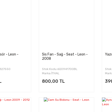
sör - Leon -
Sis Farı - Sağ - Seat - Leon -
Yazı
2008
0827550
Stok Kodu:6Q0941700BL
Stok
Marka:İTHAL
Mark
L
800,00 TL
39