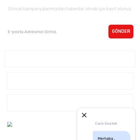
Güncel kampanyalarımızdan haberdar olmak için kayıt olunuz.
GÖNDER
Kurumsal <
Yardım
Alışveriş
Müşteri Hizmetleri:
Canlı Destek
0 542 4040932
Merhaba , 