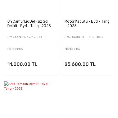
Ön Çamurluk Deliksiz Sol
Motor Kaputu - Byd - Tang
Delikli - Byd - Tang- 2025
- 2025
Stok Kodu:1247619500
Stok Kodu:STF840201077
Marka:PEX
Marka:PEX
11.000,00 TL
25.600,00 TL