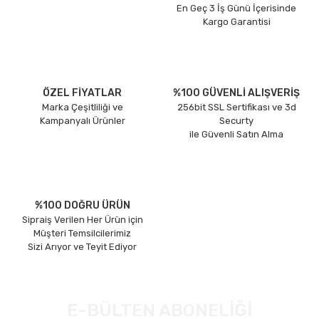
En Geç 3 İş Günü İçerisinde
Kargo Garantisi
ÖZEL FİYATLAR
%100 GÜVENLİ ALIŞVERİŞ
Marka Çeşitliliği ve
256bit SSL Sertifikası ve 3d
Kampanyalı Ürünler
Securty
ile Güvenli Satın Alma
%100 DOĞRU ÜRÜN
Sipraiş Verilen Her Ürün için
Müşteri Temsilcilerimiz
Sizi Arıyor ve Teyit Ediyor
E-BÜLTEN ABONELİĞİ