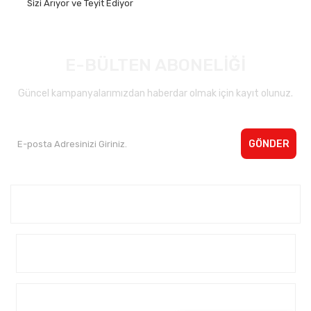
Sizi Arıyor ve Teyit Ediyor
E-BÜLTEN ABONELİĞİ
Güncel kampanyalarımızdan haberdar olmak için kayıt olunuz.
GÖNDER
Kurumsal <
Yardım
Alışveriş