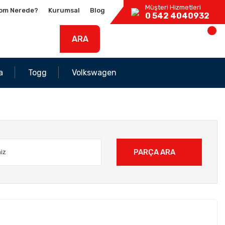
Müşteri Hizmetleri
om Nerede?
Kurumsal
Blog
0 542 4040932
ARA
a
Togg
Volkswagen
PARÇA ARA