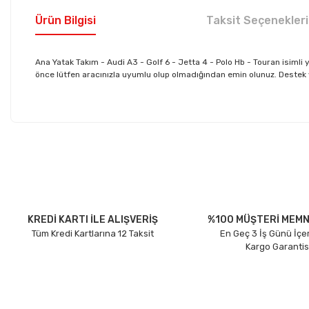
Ürün Bilgisi
Taksit Seçenekleri
Ana Yatak Takım - Audi A3 - Golf 6 - Jetta 4 - Polo Hb - Touran isi
önce lütfen aracınızla uyumlu olup olmadığından emin olunuz. Destek ve 
Bu ürünün fiyat bilgisi, resim, ürün açıklamalarında ve diğer konu
Görüş ve önerileriniz için teşekkür ederiz.
Ürün resmi kalitesiz, bozuk veya görüntülenemiyor.
Ürün açıklamasında eksik bilgiler bulunuyor.
Ürün bilgilerinde hatalar bulunuyor.
KREDİ KARTI İLE ALIŞVERİŞ
%100 MÜŞTERİ MEMN
Tüm Kredi Kartlarına 12 Taksit
En Geç 3 İş Günü İçe
Ürün fiyatı diğer sitelerden daha pahalı.
Kargo Garantis
Bu ürüne benzer farklı alternatifler olmalı.