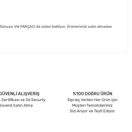
ünyası VW PARÇACI da sizleri bekliyor. Ürünlerimizi satın almadan
etebilirsiniz.
GÜVENLİ ALIŞVERİŞ
%100 DOĞRU ÜRÜN
 Sertifikası ve 3d Securty
Sipraiş Verilen Her Ürün için
 Güvenli Satın Alma
Müşteri Temsilcilerimiz
Sizi Arıyor ve Teyit Ediyor