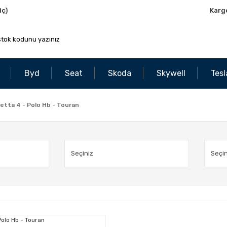
iç)
Karg
Byd
Seat
Skoda
Skywell
Tesl
Jetta 4 - Polo Hb - Touran