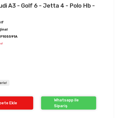
di A3 - Golf 6 - Jetta 4 - Polo Hb -
lf
jinal
F105591A
e!
erle!
Whatsapp ile
pete Ekle
Sipariş