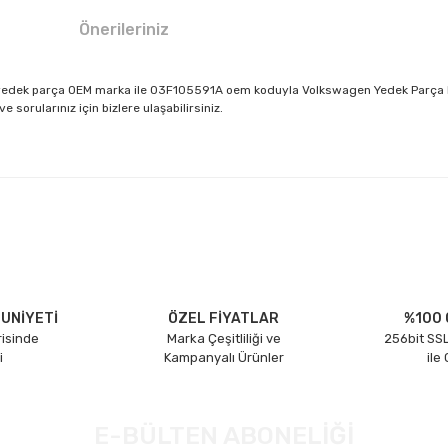
Önerileriniz
mli yedek parça OEM marka ile 03F105591A oem koduyla Volkswagen Yedek Parça D
sorularınız için bizlere ulaşabilirsiniz.
larda yetersiz gördüğünüz noktaları öneri formunu kullanarak tarafımıza il
Bu ürüne ilk yorumu siz yapın!
Yorum Yaz
UNİYETİ
ÖZEL FİYATLAR
%100 
risinde
Marka Çeşitliliği ve
256bit SSL
i
Kampanyalı Ürünler
ile
E-BÜLTEN ABONELİĞİ