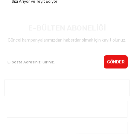
Sizi Arıyor ve Teyit Ediyor
E-BÜLTEN ABONELİĞİ
Güncel kampanyalarımızdan haberdar olmak için kayıt olunuz.
GÖNDER
Kurumsal <
Yardım
Alışveriş