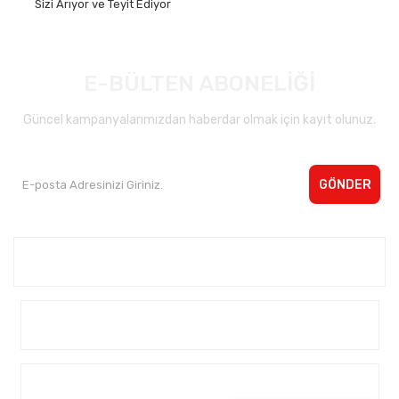
Sizi Arıyor ve Teyit Ediyor
E-BÜLTEN ABONELİĞİ
Güncel kampanyalarımızdan haberdar olmak için kayıt olunuz.
GÖNDER
Kurumsal <
Yardım
Alışveriş