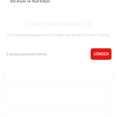
Sizi Arıyor ve Teyit Ediyor
E-BÜLTEN ABONELİĞİ
Güncel kampanyalarımızdan haberdar olmak için kayıt olunuz.
GÖNDER
Kurumsal <
Yardım
Alışveriş