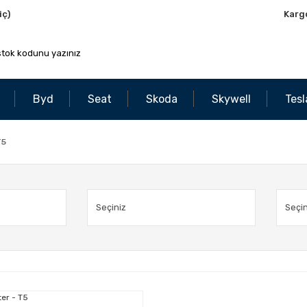
iç)
Karg
Byd
Seat
Skoda
Skywell
Tesl
T5