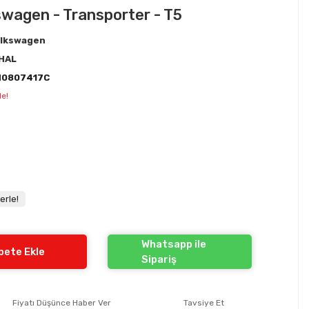
wagen - Transporter - T5
lkswagen
HAL
H0807417C
le!
erle!
Whatsapp ile
pete Ekle
Sipariş
Fiyatı Düşünce Haber Ver
Tavsiye Et