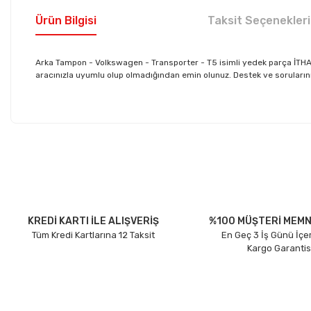
Ürün Bilgisi
Taksit Seçenekleri
Arka Tampon - Volkswagen - Transporter - T5 isimli yedek parça İTH
aracınızla uyumlu olup olmadığından emin olunuz. Destek ve sorularınız 
Bu ürünün fiyat bilgisi, resim, ürün açıklamalarında ve diğer konu
Görüş ve önerileriniz için teşekkür ederiz.
Ürün resmi kalitesiz, bozuk veya görüntülenemiyor.
Ürün açıklamasında eksik bilgiler bulunuyor.
Ürün bilgilerinde hatalar bulunuyor.
KREDİ KARTI İLE ALIŞVERİŞ
%100 MÜŞTERİ MEMN
Tüm Kredi Kartlarına 12 Taksit
En Geç 3 İş Günü İçe
Ürün fiyatı diğer sitelerden daha pahalı.
Kargo Garantis
Bu ürüne benzer farklı alternatifler olmalı.