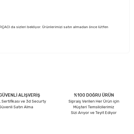
I da sizleri bekliyor. Ürünlerimizi satın almadan önce lütfen
etebilirsiniz.
GÜVENLİ ALIŞVERİŞ
%100 DOĞRU ÜRÜN
 Sertifikası ve 3d Securty
Sipraiş Verilen Her Ürün için
 Güvenli Satın Alma
Müşteri Temsilcilerimiz
Sizi Arıyor ve Teyit Ediyor