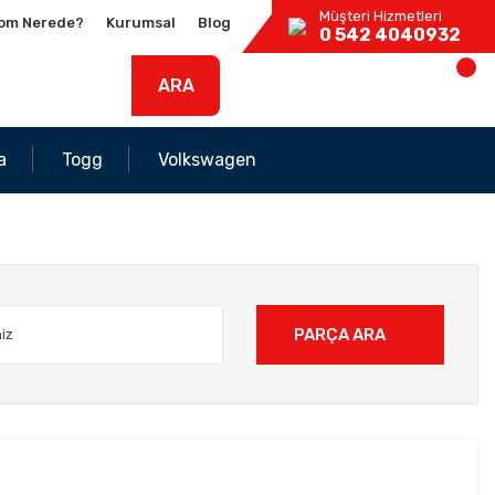
Müşteri Hizmetleri
om Nerede?
Kurumsal
Blog
0 542 4040932
ARA
a
Togg
Volkswagen
PARÇA ARA