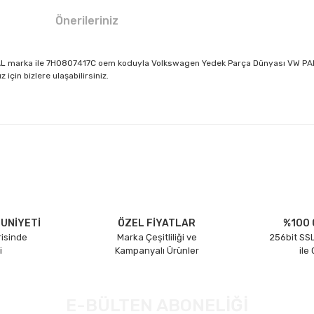
Önerileriniz
AL marka ile 7H0807417C oem koduyla Volkswagen Yedek Parça Dünyası VW PARÇAC
için bizlere ulaşabilirsiniz.
larda yetersiz gördüğünüz noktaları öneri formunu kullanarak tarafımıza il
Bu ürüne ilk yorumu siz yapın!
Yorum Yaz
UNİYETİ
ÖZEL FİYATLAR
%100 
risinde
Marka Çeşitliliği ve
256bit SSL
i
Kampanyalı Ürünler
ile
E-BÜLTEN ABONELİĞİ