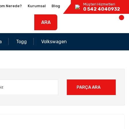
Müşteri Hizmetleri
om Nerede?
Kurumsal
Blog
0 542 4040932
ARA
a
Togg
Volkswagen
PARÇA ARA