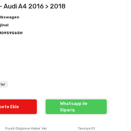
- Audi A4 2016 > 2018
lkswagen
jinal
M0959565H
!
le!
Whatsapp ile
pete Ekle
Sipariş
Fiyatı Düşünce Haber Ver
Tavsiye Et