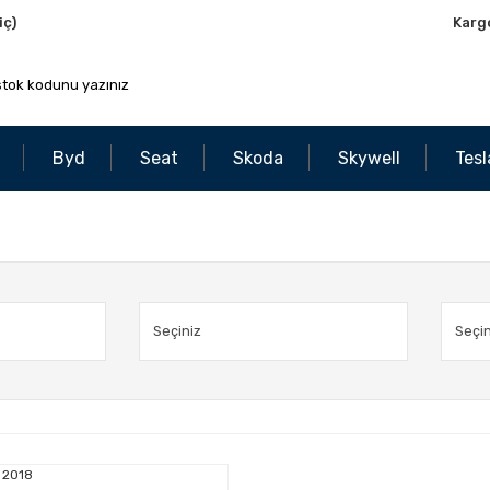
iç)
Karg
Byd
Seat
Skoda
Skywell
Tesl