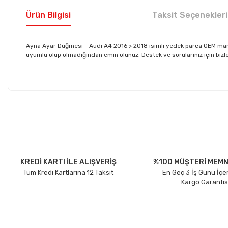
Ürün Bilgisi
Taksit Seçenekleri
Ayna Ayar Düğmesi - Audi A4 2016 > 2018 isimli yedek parça OEM mar
uyumlu olup olmadığından emin olunuz. Destek ve sorularınız için bizler
Bu ürünün fiyat bilgisi, resim, ürün açıklamalarında ve diğer konu
Görüş ve önerileriniz için teşekkür ederiz.
Ürün resmi kalitesiz, bozuk veya görüntülenemiyor.
Ürün açıklamasında eksik bilgiler bulunuyor.
Ürün bilgilerinde hatalar bulunuyor.
KREDİ KARTI İLE ALIŞVERİŞ
%100 MÜŞTERİ MEMN
Tüm Kredi Kartlarına 12 Taksit
En Geç 3 İş Günü İçe
Ürün fiyatı diğer sitelerden daha pahalı.
Kargo Garantis
Bu ürüne benzer farklı alternatifler olmalı.