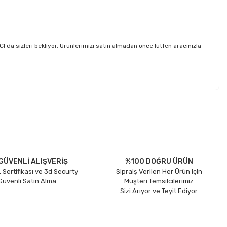
sizleri bekliyor. Ürünlerimizi satın almadan önce lütfen aracınızla
etebilirsiniz.
GÜVENLİ ALIŞVERİŞ
%100 DOĞRU ÜRÜN
 Sertifikası ve 3d Securty
Sipraiş Verilen Her Ürün için
 Güvenli Satın Alma
Müşteri Temsilcilerimiz
Sizi Arıyor ve Teyit Ediyor