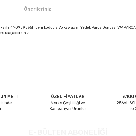
Önerileriniz
ka ile 4M0959565H oem koduyla Volkswagen Yedek Parça Dünyası VW PARÇACI da 
e ulaşabilirsiniz.
larda yetersiz gördüğünüz noktaları öneri formunu kullanarak tarafımıza il
Bu ürüne ilk yorumu siz yapın!
Yorum Yaz
UNİYETİ
ÖZEL FİYATLAR
%100 
risinde
Marka Çeşitliliği ve
256bit SSL
i
Kampanyalı Ürünler
ile
E-BÜLTEN ABONELİĞİ