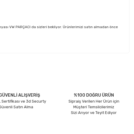
sı VW PARÇACI da sizleri bekliyor. Ürünlerimizi satın almadan önce
etebilirsiniz.
GÜVENLİ ALIŞVERİŞ
%100 DOĞRU ÜRÜN
 Sertifikası ve 3d Securty
Sipraiş Verilen Her Ürün için
 Güvenli Satın Alma
Müşteri Temsilcilerimiz
Sizi Arıyor ve Teyit Ediyor