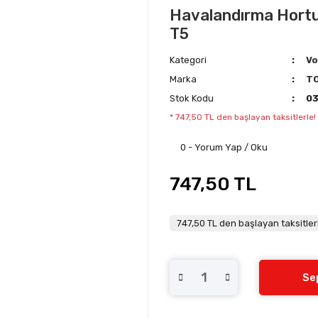
Havalandırma Hortu
T5
Kategori
Vo
Marka
T
Stok Kodu
0
* 747,50 TL den başlayan taksitlerle!
0 - Yorum Yap / Oku
747,50 TL
747,50 TL den başlayan taksitler
Se