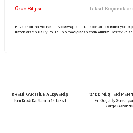
Ürün Bilgisi
Taksit Seçenekleri
Havalandırma Hortumu - Volkswagen - Transporter -T5 isimli yedek 
lütfen aracınızla uyumlu olup olmadığından emin olunuz. Destek ve sorula
Bu ürünün fiyat bilgisi, resim, ürün açıklamalarında ve diğer konu
Görüş ve önerileriniz için teşekkür ederiz.
Ürün resmi kalitesiz, bozuk veya görüntülenemiyor.
Ürün açıklamasında eksik bilgiler bulunuyor.
Ürün bilgilerinde hatalar bulunuyor.
KREDİ KARTI İLE ALIŞVERİŞ
%100 MÜŞTERİ MEMN
Tüm Kredi Kartlarına 12 Taksit
En Geç 3 İş Günü İçe
Ürün fiyatı diğer sitelerden daha pahalı.
Kargo Garantis
Bu ürüne benzer farklı alternatifler olmalı.