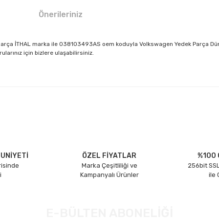
Önerileriniz
parça İTHAL marka ile 038103493AS oem koduyla Volkswagen Yedek Parça Dünya
rınız için bizlere ulaşabilirsiniz.
larda yetersiz gördüğünüz noktaları öneri formunu kullanarak tarafımıza il
Bu ürüne ilk yorumu siz yapın!
Yorum Yaz
UNİYETİ
ÖZEL FİYATLAR
%100 
risinde
Marka Çeşitliliği ve
256bit SSL
i
Kampanyalı Ürünler
ile
E-BÜLTEN ABONELİĞİ