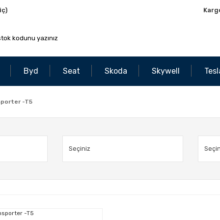
iç)
Karg
Byd
Seat
Skoda
Skywell
Tesl
porter -T5