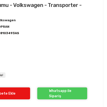
mu - Volkswagen - Transporter -
lkswagen
OPRAN
38103493AS
le!
Whatsapp ile
pete Ekle
Sipariş