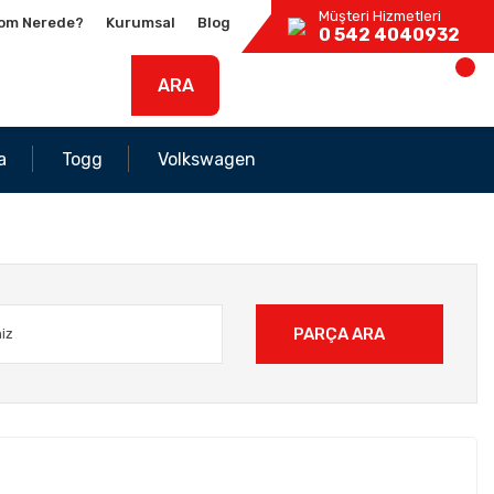
Müşteri Hizmetleri
om Nerede?
Kurumsal
Blog
0 542 4040932
ARA
a
Togg
Volkswagen
PARÇA ARA