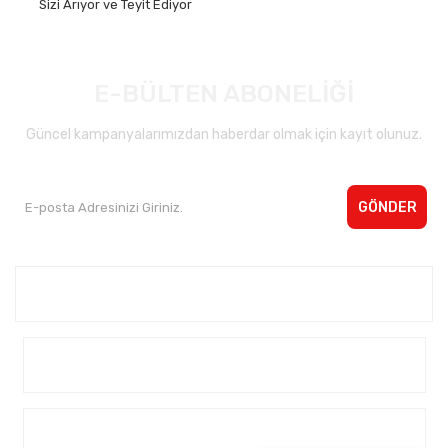
Sizi Arıyor ve Teyit Ediyor
E-BÜLTEN ABONELİĞİ
Güncel kampanyalarımızdan haberdar olmak için kayıt olunuz.
GÖNDER
Kurumsal <
Yardım
Alışveriş