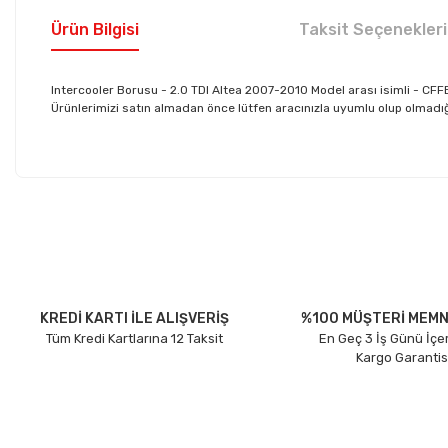
Ürün Bilgisi
Taksit Seçenekleri
Intercooler Borusu - 2.0 TDI Altea 2007-2010 Model arası isimli - C
Ürünlerimizi satın almadan önce lütfen aracınızla uyumlu olup olmadığın
Bu ürünün fiyat bilgisi, resim, ürün açıklamalarında ve diğer konu
Görüş ve önerileriniz için teşekkür ederiz.
Ürün resmi kalitesiz, bozuk veya görüntülenemiyor.
Ürün açıklamasında eksik bilgiler bulunuyor.
Ürün bilgilerinde hatalar bulunuyor.
KREDİ KARTI İLE ALIŞVERİŞ
%100 MÜŞTERİ MEMN
Tüm Kredi Kartlarına 12 Taksit
En Geç 3 İş Günü İçe
Ürün fiyatı diğer sitelerden daha pahalı.
Kargo Garantis
Bu ürüne benzer farklı alternatifler olmalı.