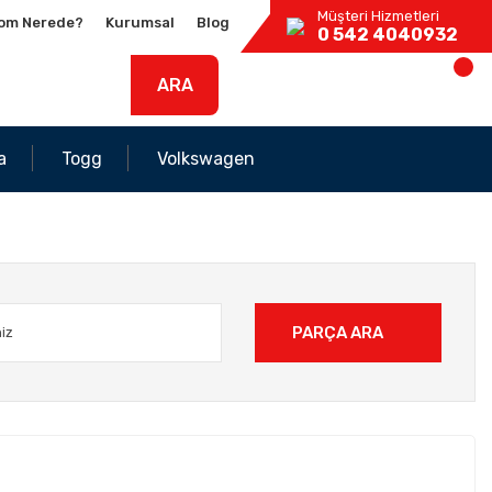
Müşteri Hizmetleri
om Nerede?
Kurumsal
Blog
0 542 4040932
ARA
a
Togg
Volkswagen
PARÇA ARA