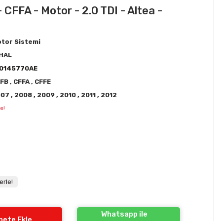
 CFFA - Motor - 2.0 TDI - Altea -
tor Sistemi
HAL
K0145770AE
FFB
,
CFFA
,
CFFE
007
,
2008
,
2009
,
2010
,
2011
,
2012
e!
erle!
Whatsapp ile
pete Ekle