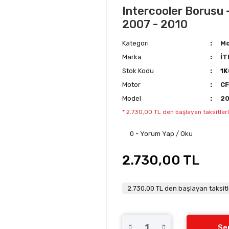
Intercooler Borusu -
2007 - 2010
Kategori
Mo
Marka
İT
Stok Kodu
1
Motor
C
Model
2
* 2.730,00 TL den başlayan taksitlerl
0 - Yorum Yap / Oku
2.730,00 TL
2.730,00 TL den başlayan taksitl
Se