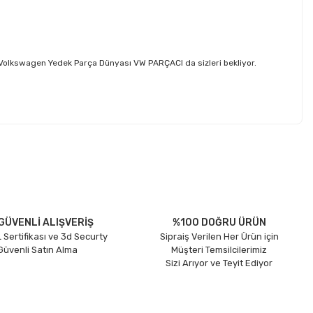
 Volkswagen Yedek Parça Dünyası VW PARÇACI da sizleri bekliyor.
etebilirsiniz.
GÜVENLİ ALIŞVERİŞ
%100 DOĞRU ÜRÜN
 Sertifikası ve 3d Securty
Sipraiş Verilen Her Ürün için
 Güvenli Satın Alma
Müşteri Temsilcilerimiz
Sizi Arıyor ve Teyit Ediyor