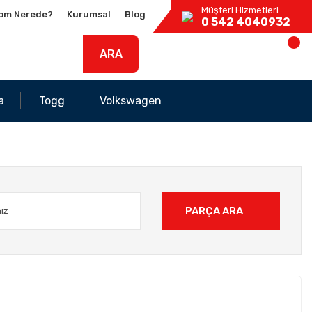
Müşteri Hizmetleri
om Nerede?
Kurumsal
Blog
0 542 4040932
ARA
a
Togg
Volkswagen
PARÇA ARA