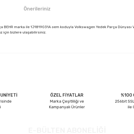
Önerileriniz
parça BEHR marka ile 1J1819031A oem koduyla Volkswagen Yedek Parça Dünyası VW
için bizlere ulaşabilirsiniz.
larda yetersiz gördüğünüz noktaları öneri formunu kullanarak tarafımıza il
Bu ürüne ilk yorumu siz yapın!
Yorum Yaz
UNİYETİ
ÖZEL FİYATLAR
%100 
risinde
Marka Çeşitliliği ve
256bit SSL
i
Kampanyalı Ürünler
ile
E-BÜLTEN ABONELİĞİ