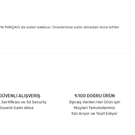
 PARÇACI da sizleri bekliyor. Ürünlerimizi satın almadan önce lütfen
etebilirsiniz.
GÜVENLİ ALIŞVERİŞ
%100 DOĞRU ÜRÜN
 Sertifikası ve 3d Securty
Sipraiş Verilen Her Ürün için
 Güvenli Satın Alma
Müşteri Temsilcilerimiz
Sizi Arıyor ve Teyit Ediyor