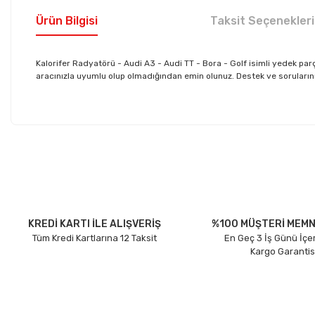
Ürün Bilgisi
Taksit Seçenekleri
Kalorifer Radyatörü - Audi A3 - Audi TT - Bora - Golf isimli yedek 
aracınızla uyumlu olup olmadığından emin olunuz. Destek ve sorularınız 
Bu ürünün fiyat bilgisi, resim, ürün açıklamalarında ve diğer konu
Görüş ve önerileriniz için teşekkür ederiz.
Ürün resmi kalitesiz, bozuk veya görüntülenemiyor.
Ürün açıklamasında eksik bilgiler bulunuyor.
Ürün bilgilerinde hatalar bulunuyor.
KREDİ KARTI İLE ALIŞVERİŞ
%100 MÜŞTERİ MEMN
Tüm Kredi Kartlarına 12 Taksit
En Geç 3 İş Günü İçe
Ürün fiyatı diğer sitelerden daha pahalı.
Kargo Garantis
Bu ürüne benzer farklı alternatifler olmalı.