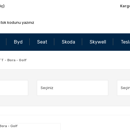
iç)
Karg
Byd
Seat
Skoda
Skywell
Tesl
TT - Bora - Golf