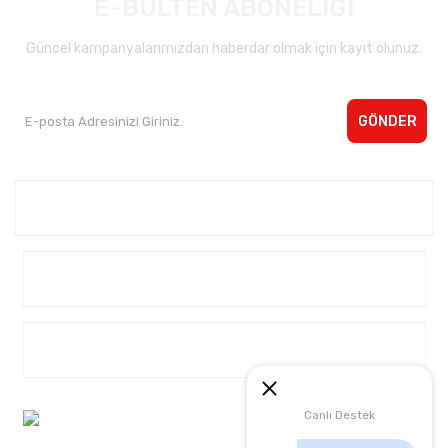
E-BÜLTEN ABONELİĞİ
Güncel kampanyalarımızdan haberdar olmak için kayıt olunuz.
GÖNDER
Kurumsal <
Yardım
Alışveriş
Müşteri Hizmetleri:
Canlı Destek
0 542 4040932