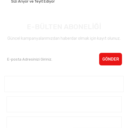
Sizi Arıyor ve Teyit Ediyor
E-BÜLTEN ABONELİĞİ
Güncel kampanyalarımızdan haberdar olmak için kayıt olunuz.
GÖNDER
Kurumsal <
Yardım
Alışveriş