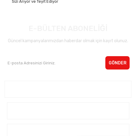
Sizi Arıyor ve Teyit Ediyor
E-BÜLTEN ABONELİĞİ
Güncel kampanyalarımızdan haberdar olmak için kayıt olunuz.
GÖNDER
Kurumsal <
Yardım
Alışveriş