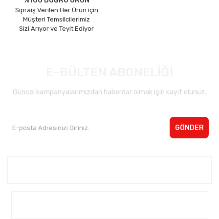
%100 DOĞRU ÜRÜN
Sipraiş Verilen Her Ürün için
Müşteri Temsilcilerimiz
Sizi Arıyor ve Teyit Ediyor
E-BÜLTEN ABONELİĞİ
Güncel kampanyalarımızdan haberdar olmak için kayıt olunuz.
GÖNDER
Kurumsal <
Yardım