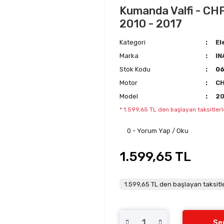
Kumanda Valfi - CHP
2010 - 2017
Kategori
El
Marka
IN
Stok Kodu
0
Motor
C
Model
2
* 1.599,65 TL den başlayan taksitlerl
0 - Yorum Yap / Oku
1.599,65 TL
1.599,65 TL den başlayan taksitle
Se