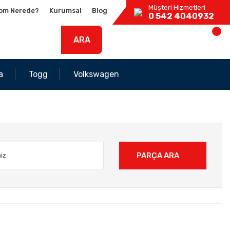
Müşteri Hizmetleri
om Nerede?
Kurumsal
Blog
0 542 4040932
ARA
a
Togg
Volkswagen
PARÇA ARA