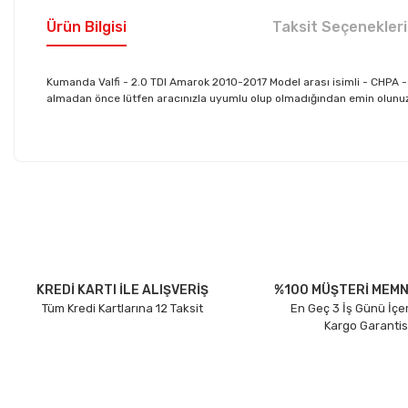
Ürün Bilgisi
Taksit Seçenekleri
Kumanda Valfi - 2.0 TDI Amarok 2010-2017 Model arası isimli - CHPA 
almadan önce lütfen aracınızla uyumlu olup olmadığından emin olunuz. D
Bu ürünün fiyat bilgisi, resim, ürün açıklamalarında ve diğer konu
Görüş ve önerileriniz için teşekkür ederiz.
Ürün resmi kalitesiz, bozuk veya görüntülenemiyor.
Ürün açıklamasında eksik bilgiler bulunuyor.
Ürün bilgilerinde hatalar bulunuyor.
KREDİ KARTI İLE ALIŞVERİŞ
%100 MÜŞTERİ MEMN
Tüm Kredi Kartlarına 12 Taksit
En Geç 3 İş Günü İçe
Ürün fiyatı diğer sitelerden daha pahalı.
Kargo Garantis
Bu ürüne benzer farklı alternatifler olmalı.