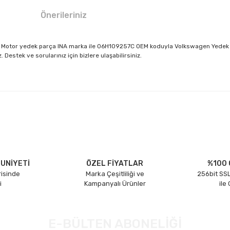
Önerileriniz
- Motor yedek parça INA marka ile 06H109257C OEM koduyla Volkswagen Yedek Pa
estek ve sorularınız için bizlere ulaşabilirsiniz.
larda yetersiz gördüğünüz noktaları öneri formunu kullanarak tarafımıza il
Bu ürüne ilk yorumu siz yapın!
Yorum Yaz
UNİYETİ
ÖZEL FİYATLAR
%100 
risinde
Marka Çeşitliliği ve
256bit SSL
i
Kampanyalı Ürünler
ile
E-BÜLTEN ABONELİĞİ