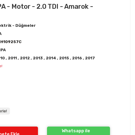
A - Motor - 2.0 TDI - Amarok -
ektrik - Düğmeler
A
6H109257C
HPA
010
,
2011
,
2012
,
2013
,
2014
,
2015
,
2016
,
2017
e!
rle!
Whatsapp ile
pete Ekle