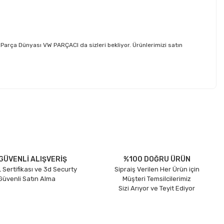
rça Dünyası VW PARÇACI da sizleri bekliyor. Ürünlerimizi satın
etebilirsiniz.
GÜVENLİ ALIŞVERİŞ
%100 DOĞRU ÜRÜN
 Sertifikası ve 3d Securty
Sipraiş Verilen Her Ürün için
 Güvenli Satın Alma
Müşteri Temsilcilerimiz
Sizi Arıyor ve Teyit Ediyor