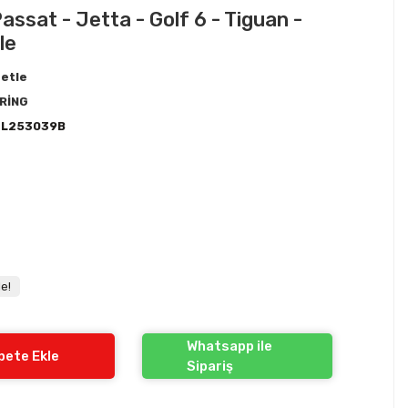
assat - Jetta - Golf 6 - Tiguan -
le
etle
RİNG
3L253039B
e!
Whatsapp ile
pete Ekle
Sipariş