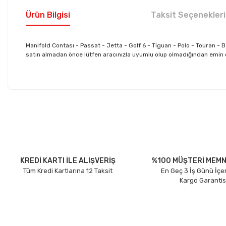
Ürün Bilgisi
Taksit Seçenekleri
Manifold Contası - Passat - Jetta - Golf 6 - Tiguan - Polo - Touran
satın almadan önce lütfen aracınızla uyumlu olup olmadığından emin olu
Bu ürünün fiyat bilgisi, resim, ürün açıklamalarında ve diğer konu
Görüş ve önerileriniz için teşekkür ederiz.
Ürün resmi kalitesiz, bozuk veya görüntülenemiyor.
Ürün açıklamasında eksik bilgiler bulunuyor.
Ürün bilgilerinde hatalar bulunuyor.
KREDİ KARTI İLE ALIŞVERİŞ
%100 MÜŞTERİ MEMN
Tüm Kredi Kartlarına 12 Taksit
En Geç 3 İş Günü İçe
Ürün fiyatı diğer sitelerden daha pahalı.
Kargo Garantis
Bu ürüne benzer farklı alternatifler olmalı.