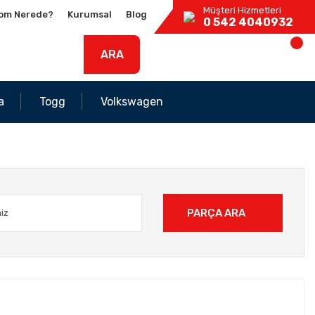
Müşteri Hizmetleri
om Nerede?
Kurumsal
Blog
0 542 4040932
ARA
a
Togg
Volkswagen
PARÇA ARA