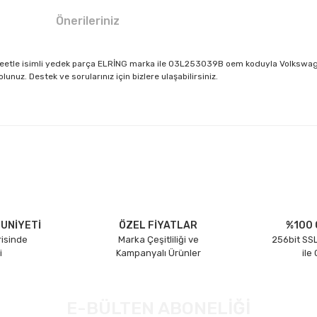
Önerileriniz
 - Beetle isimli yedek parça ELRİNG marka ile 03L253039B oem koduyla Volkswag
nuz. Destek ve sorularınız için bizlere ulaşabilirsiniz.
larda yetersiz gördüğünüz noktaları öneri formunu kullanarak tarafımıza il
Bu ürüne ilk yorumu siz yapın!
Yorum Yaz
UNİYETİ
ÖZEL FİYATLAR
%100 
risinde
Marka Çeşitliliği ve
256bit SSL
i
Kampanyalı Ürünler
ile
E-BÜLTEN ABONELİĞİ