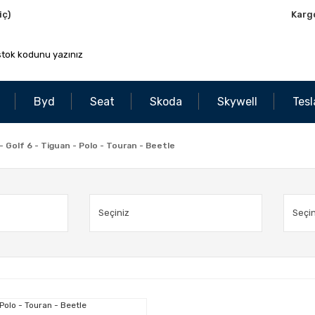
iç)
Karg
Byd
Seat
Skoda
Skywell
Tesl
 Golf 6 - Tiguan - Polo - Touran - Beetle