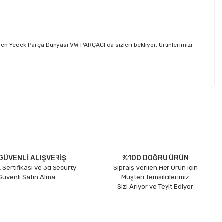
en Yedek Parça Dünyası VW PARÇACI da sizleri bekliyor. Ürünlerimizi
etebilirsiniz.
GÜVENLİ ALIŞVERİŞ
%100 DOĞRU ÜRÜN
 Sertifikası ve 3d Securty
Sipraiş Verilen Her Ürün için
 Güvenli Satın Alma
Müşteri Temsilcilerimiz
Sizi Arıyor ve Teyit Ediyor