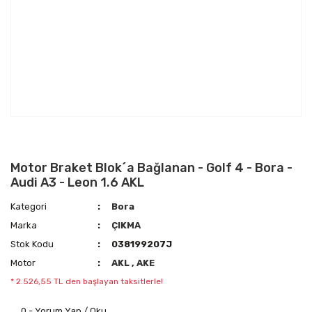
Motor Braket Blok´a Bağlanan - Golf 4 - Bora -
Audi A3 - Leon 1.6 AKL
Kategori
Bora
Marka
ÇIKMA
Stok Kodu
038199207J
Motor
AKL
,
AKE
* 2.526,55 TL den başlayan taksitlerle!
0 - Yorum Yap / Oku