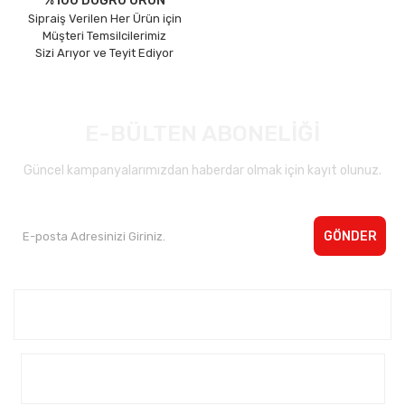
%100 DOĞRU ÜRÜN
Sipraiş Verilen Her Ürün için
Müşteri Temsilcilerimiz
Sizi Arıyor ve Teyit Ediyor
E-BÜLTEN ABONELİĞİ
Güncel kampanyalarımızdan haberdar olmak için kayıt olunuz.
GÖNDER
Kurumsal <
Yardım