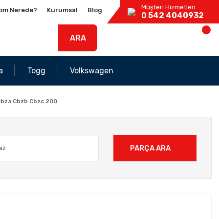
Müşteri Hizmetleri
om Nerede?
Kurumsal
Blog
0 542 4040932
ARA
a
Togg
Volkswagen
 Cbza Cbzb Cbzc 200
PARÇA ARA