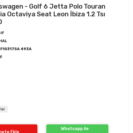
kswagen - Golf 6 Jetta Polo Touran
ia Octaviya Seat Leon İbiza 1.2 Tsı
0
lf
HAL
F103175A 493A
F
!
le!
Whatsapp ile
pete Ekle