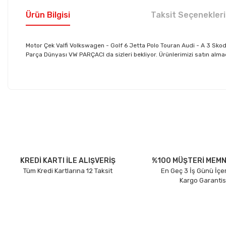
Ürün Bilgisi
Taksit Seçenekleri
Motor Çek Valfi Volkswagen - Golf 6 Jetta Polo Touran Audi - A 3 Sk
Parça Dünyası VW PARÇACI da sizleri bekliyor. Ürünlerimizi satın almad
Bu ürünün fiyat bilgisi, resim, ürün açıklamalarında ve diğer konu
Görüş ve önerileriniz için teşekkür ederiz.
Ürün resmi kalitesiz, bozuk veya görüntülenemiyor.
Ürün açıklamasında eksik bilgiler bulunuyor.
Ürün bilgilerinde hatalar bulunuyor.
KREDİ KARTI İLE ALIŞVERİŞ
%100 MÜŞTERİ MEMN
Tüm Kredi Kartlarına 12 Taksit
En Geç 3 İş Günü İçe
Ürün fiyatı diğer sitelerden daha pahalı.
Kargo Garantis
Bu ürüne benzer farklı alternatifler olmalı.