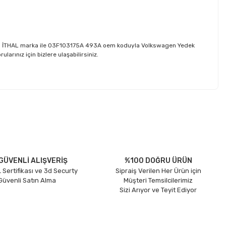
parça İTHAL marka ile 03F103175A 493A oem koduyla Volkswagen Yedek
rınız için bizlere ulaşabilirsiniz.
etebilirsiniz.
GÜVENLİ ALIŞVERİŞ
%100 DOĞRU ÜRÜN
 Sertifikası ve 3d Securty
Sipraiş Verilen Her Ürün için
 Güvenli Satın Alma
Müşteri Temsilcilerimiz
Sizi Arıyor ve Teyit Ediyor