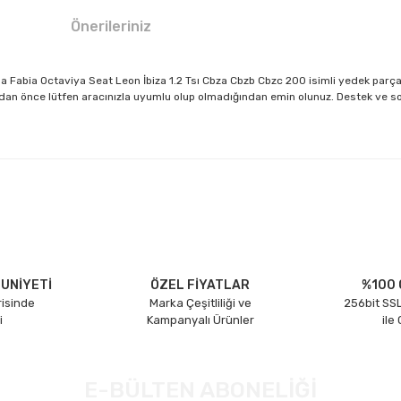
Önerileriniz
oda Fabia Octaviya Seat Leon İbiza 1.2 Tsı Cbza Cbzb Cbzc 200 isimli yedek 
an önce lütfen aracınızla uyumlu olup olmadığından emin olunuz. Destek ve sorula
larda yetersiz gördüğünüz noktaları öneri formunu kullanarak tarafımıza il
Bu ürüne ilk yorumu siz yapın!
Yorum Yaz
UNİYETİ
ÖZEL FİYATLAR
%100 
risinde
Marka Çeşitliliği ve
256bit SSL
i
Kampanyalı Ürünler
ile
E-BÜLTEN ABONELİĞİ