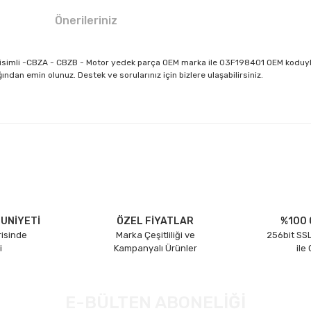
Önerileriniz
ı isimli -CBZA - CBZB - Motor yedek parça OEM marka ile 03F198401 OEM koduy
dan emin olunuz. Destek ve sorularınız için bizlere ulaşabilirsiniz.
larda yetersiz gördüğünüz noktaları öneri formunu kullanarak tarafımıza il
Bu ürüne ilk yorumu siz yapın!
Yorum Yaz
UNİYETİ
ÖZEL FİYATLAR
%100 
risinde
Marka Çeşitliliği ve
256bit SSL
i
Kampanyalı Ürünler
ile
E-BÜLTEN ABONELİĞİ