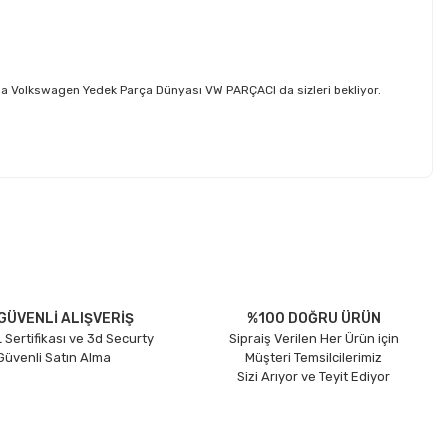
la Volkswagen Yedek Parça Dünyası VW PARÇACI da sizleri bekliyor.
etebilirsiniz.
GÜVENLİ ALIŞVERİŞ
%100 DOĞRU ÜRÜN
 Sertifikası ve 3d Securty
Sipraiş Verilen Her Ürün için
 Güvenli Satın Alma
Müşteri Temsilcilerimiz
Sizi Arıyor ve Teyit Ediyor