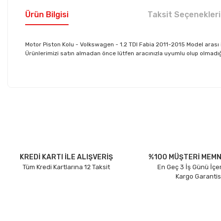
Ürün Bilgisi
Taksit Seçenekleri
Motor Piston Kolu - Volkswagen - 1.2 TDI Fabia 2011-2015 Model aras
Ürünlerimizi satın almadan önce lütfen aracınızla uyumlu olup olmadığın
Bu ürünün fiyat bilgisi, resim, ürün açıklamalarında ve diğer konu
Görüş ve önerileriniz için teşekkür ederiz.
Ürün resmi kalitesiz, bozuk veya görüntülenemiyor.
Ürün açıklamasında eksik bilgiler bulunuyor.
Ürün bilgilerinde hatalar bulunuyor.
KREDİ KARTI İLE ALIŞVERİŞ
%100 MÜŞTERİ MEMN
Tüm Kredi Kartlarına 12 Taksit
En Geç 3 İş Günü İçe
Ürün fiyatı diğer sitelerden daha pahalı.
Kargo Garantis
Bu ürüne benzer farklı alternatifler olmalı.