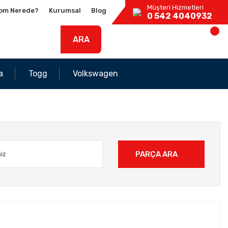
Müşteri Hizmetleri
om Nerede?
Kurumsal
Blog
0 542 4040932
ARA
a
Togg
Volkswagen
PARÇA ARA