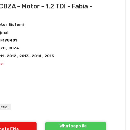
CBZA - Motor - 1.2 TDI - Fabia -
tor Sistemi
jinal
F198401
BZB
,
CBZA
11
,
2012
,
2013
,
2014
,
2015
le!
erle!
Whatsapp ile
pete Ekle