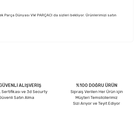
Parça Dünyası VW PARÇACI da sizleri bekliyor. Ürünlerimizi satın
etebilirsiniz.
GÜVENLİ ALIŞVERİŞ
%100 DOĞRU ÜRÜN
 Sertifikası ve 3d Securty
Sipraiş Verilen Her Ürün için
 Güvenli Satın Alma
Müşteri Temsilcilerimiz
Sizi Arıyor ve Teyit Ediyor