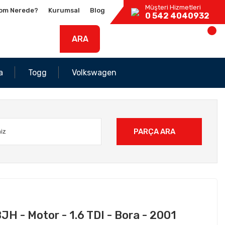
Müşteri Hizmetleri
om Nerede?
Kurumsal
Blog
0 542 4040932
ARA
a
Togg
Volkswagen
PARÇA ARA
JH - Motor - 1.6 TDI - Bora - 2001