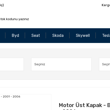
iç)
Karg
Byd
Seat
Skoda
Skywell
Tesl
Motor Üst Kapak - B