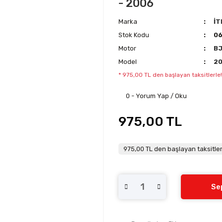
- 2006
Marka
İT
Stok Kodu
0
Motor
B
Model
2
* 975,00 TL den başlayan taksitlerle!
0 - Yorum Yap / Oku
975,00 TL
975,00 TL den başlayan taksitler
Se