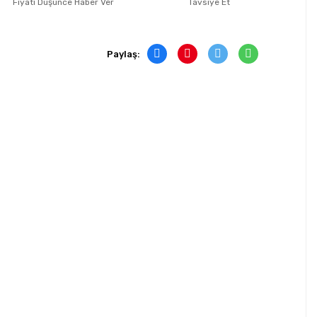
Fiyatı Düşünce Haber Ver
Tavsiye Et
Paylaş: