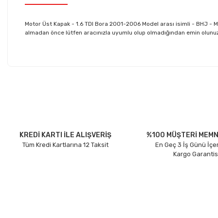
Motor Üst Kapak - 1.6 TDI Bora 2001-2006 Model arası isimli - BHJ -
almadan önce lütfen aracınızla uyumlu olup olmadığından emin olunuz. D
Bu ürünün fiyat bilgisi, resim, ürün açıklamalarında ve diğer konu
Görüş ve önerileriniz için teşekkür ederiz.
Ürün resmi kalitesiz, bozuk veya görüntülenemiyor.
Ürün açıklamasında eksik bilgiler bulunuyor.
Ürün bilgilerinde hatalar bulunuyor.
KREDİ KARTI İLE ALIŞVERİŞ
%100 MÜŞTERİ MEMN
Tüm Kredi Kartlarına 12 Taksit
En Geç 3 İş Günü İçe
Ürün fiyatı diğer sitelerden daha pahalı.
Kargo Garantis
Bu ürüne benzer farklı alternatifler olmalı.