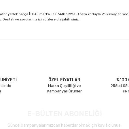
 Motor yedek parça İTHAL marka ile 06A103925DJ oem koduyla Volkswagen Yedek 
estek ve sorularınız için bizlere ulaşabilirsiniz.
larda yetersiz gördüğünüz noktaları öneri formunu kullanarak tarafımıza il
Bu ürüne ilk yorumu siz yapın!
Yorum Yaz
UNİYETİ
ÖZEL FİYATLAR
%100 
risinde
Marka Çeşitliliği ve
256bit SSL
i
Kampanyalı Ürünler
ile
E-BÜLTEN ABONELİĞİ
Güncel kampanyalarımızdan haberdar olmak için kayıt olunuz.