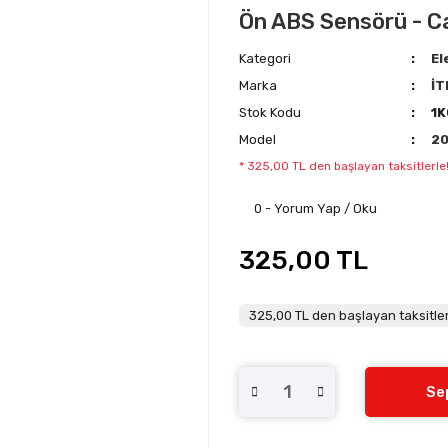
Ön ABS Sensörü - C
Kategori
El
Marka
İT
Stok Kodu
1
Model
2
* 325,00 TL den başlayan taksitlerle
0 - Yorum Yap / Oku
325,00 TL
325,00 TL den başlayan taksitler
Se