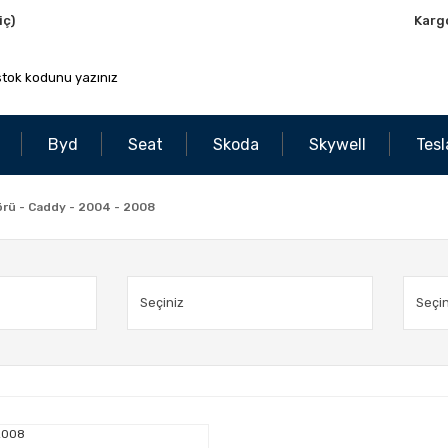
iç)
Karg
Byd
Seat
Skoda
Skywell
Tesl
rü - Caddy - 2004 - 2008