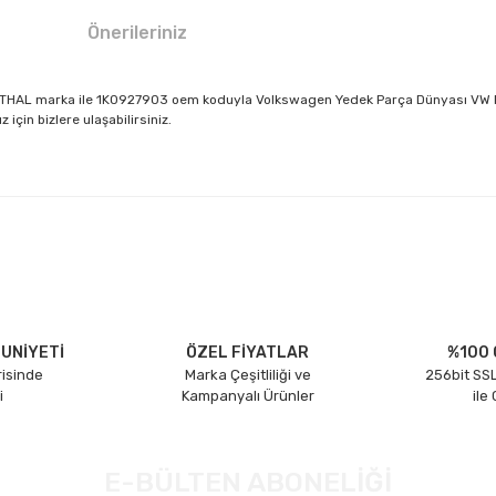
Önerileriniz
THAL marka ile 1K0927903 oem koduyla Volkswagen Yedek Parça Dünyası VW PARÇ
için bizlere ulaşabilirsiniz.
larda yetersiz gördüğünüz noktaları öneri formunu kullanarak tarafımıza il
Bu ürüne ilk yorumu siz yapın!
Yorum Yaz
UNİYETİ
ÖZEL FİYATLAR
%100 
risinde
Marka Çeşitliliği ve
256bit SSL
i
Kampanyalı Ürünler
ile
E-BÜLTEN ABONELİĞİ