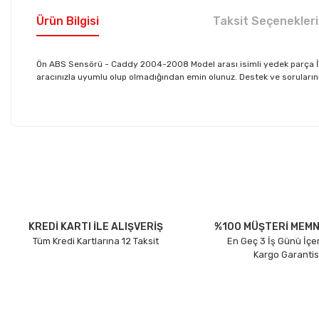
Ürün Bilgisi
Taksit Seçenekleri
Ön ABS Sensörü - Caddy 2004-2008 Model arası isimli yedek parça İ
aracınızla uyumlu olup olmadığından emin olunuz. Destek ve sorularınız 
Bu ürünün fiyat bilgisi, resim, ürün açıklamalarında ve diğer konu
Görüş ve önerileriniz için teşekkür ederiz.
Ürün resmi kalitesiz, bozuk veya görüntülenemiyor.
Ürün açıklamasında eksik bilgiler bulunuyor.
Ürün bilgilerinde hatalar bulunuyor.
KREDİ KARTI İLE ALIŞVERİŞ
%100 MÜŞTERİ MEMN
Tüm Kredi Kartlarına 12 Taksit
En Geç 3 İş Günü İçe
Ürün fiyatı diğer sitelerden daha pahalı.
Kargo Garantis
Bu ürüne benzer farklı alternatifler olmalı.