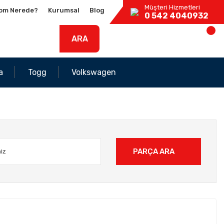
Müşteri Hizmetleri
om Nerede?
Kurumsal
Blog
0 542 4040932
ARA
a
Togg
Volkswagen
PARÇA ARA