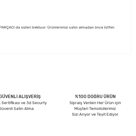
ACI da sizleri bekliyor. Ürünlerimizi satın almadan önce lütfen
etebilirsiniz.
GÜVENLİ ALIŞVERİŞ
%100 DOĞRU ÜRÜN
 Sertifikası ve 3d Securty
Sipraiş Verilen Her Ürün için
 Güvenli Satın Alma
Müşteri Temsilcilerimiz
Sizi Arıyor ve Teyit Ediyor