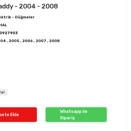
addy - 2004 - 2008
ektrik - Düğmeler
HAL
K0927903
004
,
2005
,
2006
,
2007
,
2008
!
le!
Whatsapp ile
pete Ekle
Sipariş