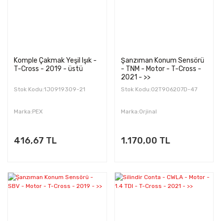
Komple Çakmak Yeşil Işık -
Şanzıman Konum Sensörü
T-Cross - 2019 - üstü
- TNM - Motor - T-Cross -
2021 - >>
Stok Kodu:1J0919309-21
Stok Kodu:02T906207D-47
Marka:PEX
Marka:Orjinal
416,67 TL
1.170,00 TL