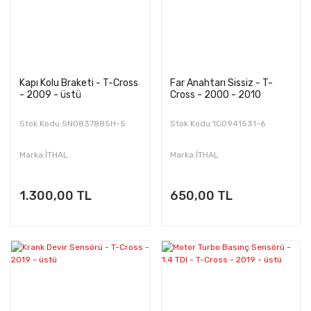
Kapı Kolu Braketi - T-Cross
Far Anahtarı Sissiz - T-
- 2009 - üstü
Cross - 2000 - 2010
Stok Kodu:5N0837885H-5
Stok Kodu:1C0941531-6
Marka:İTHAL
Marka:İTHAL
1.300,00 TL
650,00 TL