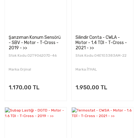
Şanzıman Konum Sensörü
Silindir Conta - CWLA -
- SBV - Motor - T-Cross -
Motor - 1.4 TDI - T-Cross -
2019 - >>
2021 - >>
Stok Kodu:02T906207D-46
Stok Kodu:04E103383AM-22
Marka:Orjinal
Marka:İTHAL
1.170,00 TL
1.950,00 TL