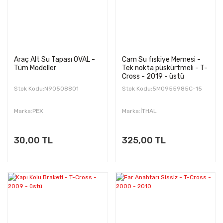
Araç Alt Su Tapası OVAL -
Cam Su fıskiye Memesi -
Tüm Modeller
Tek nokta püskürtmeli - T-
Cross - 2019 - üstü
Stok Kodu:N90508801
Stok Kodu:5M0955985C-15
Marka:PEX
Marka:İTHAL
30,00 TL
325,00 TL