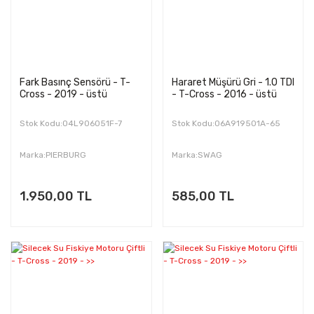
Fark Basınç Sensörü - T-
Hararet Müşürü Gri - 1.0 TDI
Cross - 2019 - üstü
- T-Cross - 2016 - üstü
Stok Kodu:04L906051F-7
Stok Kodu:06A919501A-65
Marka:PIERBURG
Marka:SWAG
1.950,00 TL
585,00 TL