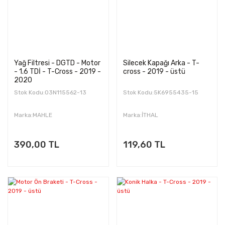
Yağ Filtresi - DGTD - Motor
Silecek Kapağı Arka - T-
- 1.6 TDİ - T-Cross - 2019 -
cross - 2019 - üstü
2020
Stok Kodu:03N115562-13
Stok Kodu:5K6955435-15
Marka:MAHLE
Marka:İTHAL
390,00 TL
119,60 TL