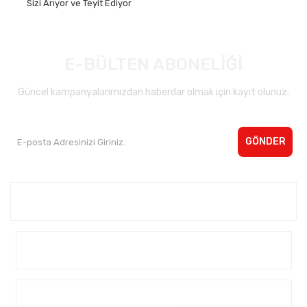
Sizi Arıyor ve Teyit Ediyor
E-BÜLTEN ABONELİĞİ
Güncel kampanyalarımızdan haberdar olmak için kayıt olunuz.
GÖNDER
Kurumsal <
Yardım
Alışveriş