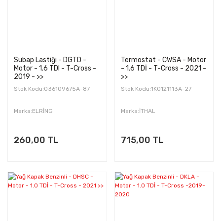
Subap Lastiği - DGTD -
Termostat - CWSA - Motor
Motor - 1.6 TDI - T-Cross -
- 1.6 TDİ - T-Cross - 2021 -
2019 - >>
>>
Stok Kodu:036109675A-87
Stok Kodu:1K0121113A-27
Marka:ELRİNG
Marka:İTHAL
260,00 TL
715,00 TL