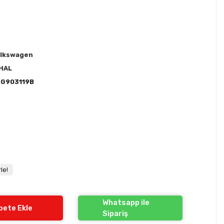
lkswagen
HAL
3G903119B
le!
Whatsapp ile
pete Ekle
Sipariş