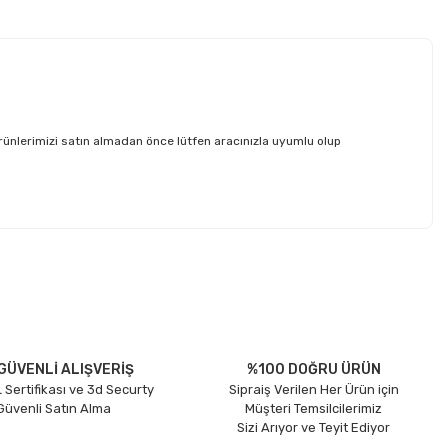
nlerimizi satın almadan önce lütfen aracınızla uyumlu olup
etebilirsiniz.
GÜVENLİ ALIŞVERİŞ
%100 DOĞRU ÜRÜN
 Sertifikası ve 3d Securty
Sipraiş Verilen Her Ürün için
 Güvenli Satın Alma
Müşteri Temsilcilerimiz
Sizi Arıyor ve Teyit Ediyor