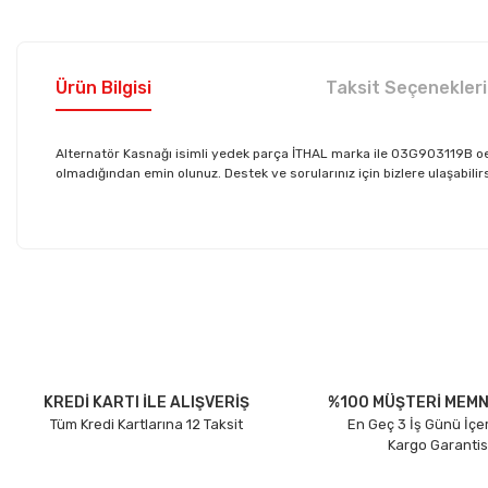
Ürün Bilgisi
Taksit Seçenekleri
Alternatör Kasnağı isimli yedek parça İTHAL marka ile 03G903119B oe
olmadığından emin olunuz. Destek ve sorularınız için bizlere ulaşabilirs
Bu ürünün fiyat bilgisi, resim, ürün açıklamalarında ve diğer konu
Görüş ve önerileriniz için teşekkür ederiz.
Ürün resmi kalitesiz, bozuk veya görüntülenemiyor.
Ürün açıklamasında eksik bilgiler bulunuyor.
Ürün bilgilerinde hatalar bulunuyor.
KREDİ KARTI İLE ALIŞVERİŞ
%100 MÜŞTERİ MEMN
Tüm Kredi Kartlarına 12 Taksit
En Geç 3 İş Günü İçe
Ürün fiyatı diğer sitelerden daha pahalı.
Kargo Garantis
Bu ürüne benzer farklı alternatifler olmalı.