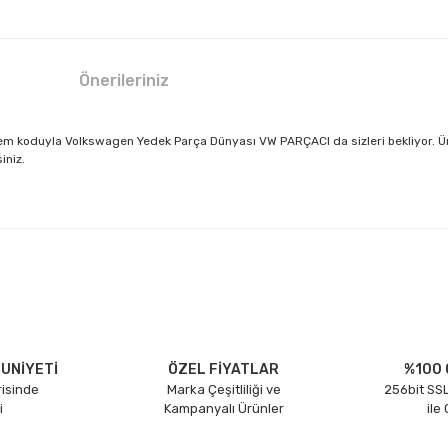
Önerileriniz
m koduyla Volkswagen Yedek Parça Dünyası VW PARÇACI da sizleri bekliyor. Ürü
iniz.
larda yetersiz gördüğünüz noktaları öneri formunu kullanarak tarafımıza il
Bu ürüne ilk yorumu siz yapın!
Yorum Yaz
UNİYETİ
ÖZEL FİYATLAR
%100 
risinde
Marka Çeşitliliği ve
256bit SSL
i
Kampanyalı Ürünler
ile