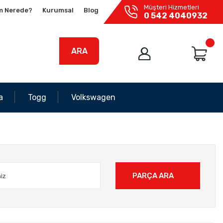
Müşteri Hizmetleri
m Nerede?
Kurumsal
Blog
0 542 4040932
ARA
a
Togg
Volkswagen
PARÇA ARA