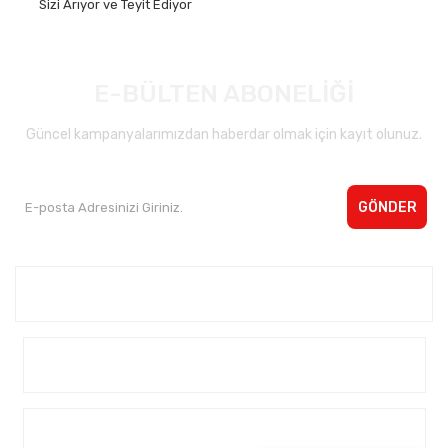
Sizi Arıyor ve Teyit Ediyor
E-BÜLTEN ABONELİĞİ
Güncel kampanyalarımızdan haberdar olmak için kayıt olunuz.
GÖNDER
Kurumsal <
Yardım
Alışveriş