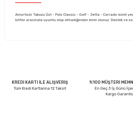
Amortisör Takozu Üst - Polo Classic - Golf - Jetta - Corrado isimli
lütfen aracınızla uyumlu olup olmadığından emin olunuz. Destek ve sorula
Bu ürünün fiyat bilgisi, resim, ürün açıklamalarında ve diğer konu
Görüş ve önerileriniz için teşekkür ederiz.
Ürün resmi kalitesiz, bozuk veya görüntülenemiyor.
Ürün açıklamasında eksik bilgiler bulunuyor.
Ürün bilgilerinde hatalar bulunuyor.
KREDİ KARTI İLE ALIŞVERİŞ
%100 MÜŞTERİ MEMN
Tüm Kredi Kartlarına 12 Taksit
En Geç 3 İş Günü İçe
Ürün fiyatı diğer sitelerden daha pahalı.
Kargo Garantis
Bu ürüne benzer farklı alternatifler olmalı.