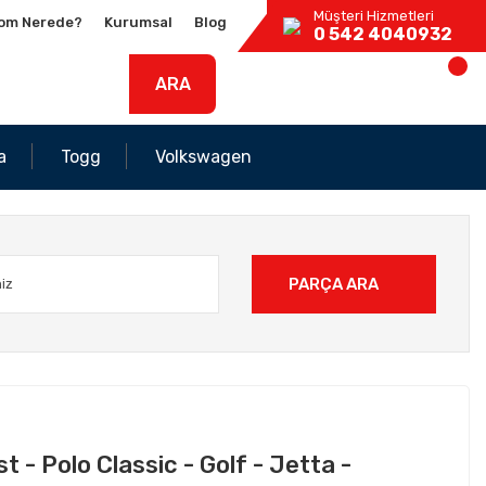
Müşteri Hizmetleri
om Nerede?
Kurumsal
Blog
0 542 4040932
ARA
a
Togg
Volkswagen
PARÇA ARA
 - Polo Classic - Golf - Jetta -