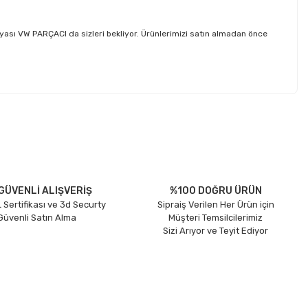
ası VW PARÇACI da sizleri bekliyor. Ürünlerimizi satın almadan önce
etebilirsiniz.
GÜVENLİ ALIŞVERİŞ
%100 DOĞRU ÜRÜN
 Sertifikası ve 3d Securty
Sipraiş Verilen Her Ürün için
 Güvenli Satın Alma
Müşteri Temsilcilerimiz
Sizi Arıyor ve Teyit Ediyor