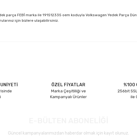
 yedek parça FEBİ marka ile 191512335 oem koduyla Volkswagen Yedek Parça Düny
rınız için bizlere ulaşabilirsiniz.
larda yetersiz gördüğünüz noktaları öneri formunu kullanarak tarafımıza il
Bu ürüne ilk yorumu siz yapın!
Yorum Yaz
UNİYETİ
ÖZEL FİYATLAR
%100 
risinde
Marka Çeşitliliği ve
256bit SSL
i
Kampanyalı Ürünler
ile
E-BÜLTEN ABONELİĞİ
Güncel kampanyalarımızdan haberdar olmak için kayıt olunuz.