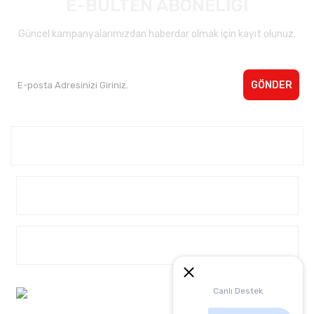
E-BÜLTEN ABONELİĞİ
Güncel kampanyalarımızdan haberdar olmak için kayıt olunuz.
GÖNDER
Kurumsal <
Yardım
Alışveriş
Müşteri Hizmetleri:
Canlı Destek
0 542 4040932