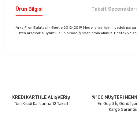
Ürün Bilgisi
Taksit Seçenekleri
Arka Fren Balatası - Beetle 2012-2019 Model arası isimli yedek par
lütfen aracınızla uyumlu olup olmadığından emin olunuz. Destek ve sorula
Bu ürünün fiyat bilgisi, resim, ürün açıklamalarında ve diğer konu
Görüş ve önerileriniz için teşekkür ederiz.
Ürün resmi kalitesiz, bozuk veya görüntülenemiyor.
Ürün açıklamasında eksik bilgiler bulunuyor.
Ürün bilgilerinde hatalar bulunuyor.
KREDİ KARTI İLE ALIŞVERİŞ
%100 MÜŞTERİ MEMN
Tüm Kredi Kartlarına 12 Taksit
En Geç 3 İş Günü İçe
Ürün fiyatı diğer sitelerden daha pahalı.
Kargo Garantis
Bu ürüne benzer farklı alternatifler olmalı.