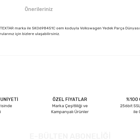
Önerileriniz
ça TEXTAR marka ile 5K0698451C oem koduyla Volkswagen Yedek Parça Dünyası V
rınız için bizlere ulaşabilirsiniz.
larda yetersiz gördüğünüz noktaları öneri formunu kullanarak tarafımıza il
Bu ürüne ilk yorumu siz yapın!
Yorum Yaz
UNİYETİ
ÖZEL FİYATLAR
%100 
risinde
Marka Çeşitliliği ve
256bit SSL
i
Kampanyalı Ürünler
ile
E-BÜLTEN ABONELİĞİ