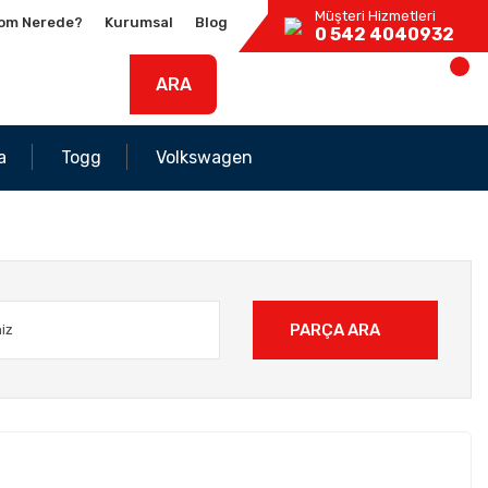
Müşteri Hizmetleri
om Nerede?
Kurumsal
Blog
0 542 4040932
ARA
a
Togg
Volkswagen
PARÇA ARA