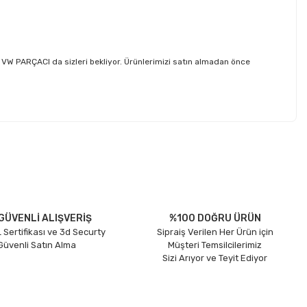
W PARÇACI da sizleri bekliyor. Ürünlerimizi satın almadan önce
etebilirsiniz.
GÜVENLİ ALIŞVERİŞ
%100 DOĞRU ÜRÜN
 Sertifikası ve 3d Securty
Sipraiş Verilen Her Ürün için
 Güvenli Satın Alma
Müşteri Temsilcilerimiz
Sizi Arıyor ve Teyit Ediyor