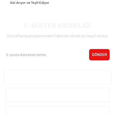
Sizi Arıyor ve Teyit Ediyor
E-BÜLTEN ABONELİĞİ
Güncel kampanyalarımızdan haberdar olmak için kayıt olunuz.
GÖNDER
Kurumsal <
Yardım
Alışveriş