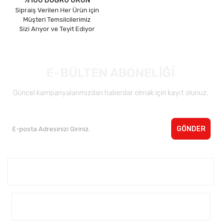
%100 DOĞRU ÜRÜN
Sipraiş Verilen Her Ürün için
Müşteri Temsilcilerimiz
Sizi Arıyor ve Teyit Ediyor
E-BÜLTEN ABONELİĞİ
Güncel kampanyalarımızdan haberdar olmak için kayıt olunuz.
GÖNDER
Kurumsal <
Yardım