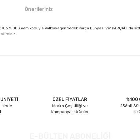
Önerileriniz
 5C7857508S oem koduyla Volkswagen Yedek Parça Dünyası VW PARÇACI da sizleri
ilirsiniz.
larda yetersiz gördüğünüz noktaları öneri formunu kullanarak tarafımıza il
Bu ürüne ilk yorumu siz yapın!
Yorum Yaz
UNİYETİ
ÖZEL FİYATLAR
%100 
risinde
Marka Çeşitliliği ve
256bit SSL
i
Kampanyalı Ürünler
ile
E-BÜLTEN ABONELİĞİ