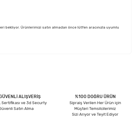
 bekliyor. Ürünlerimizi satın almadan önce lütfen aracınızla uyumlu
etebilirsiniz.
GÜVENLİ ALIŞVERİŞ
%100 DOĞRU ÜRÜN
 Sertifikası ve 3d Securty
Sipraiş Verilen Her Ürün için
 Güvenli Satın Alma
Müşteri Temsilcilerimiz
Sizi Arıyor ve Teyit Ediyor