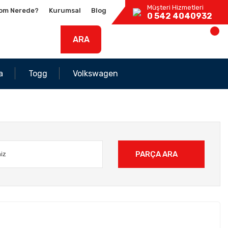
Müşteri Hizmetleri
om Nerede?
Kurumsal
Blog
0 542 4040932
ARA
a
Togg
Volkswagen
PARÇA ARA