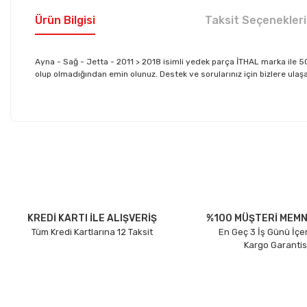
Ürün Bilgisi
Taksit Seçenekleri
Ayna - Sağ - Jetta - 2011 > 2018 isimli yedek parça İTHAL marka ile
olup olmadığından emin olunuz. Destek ve sorularınız için bizlere ulaşab
Bu ürünün fiyat bilgisi, resim, ürün açıklamalarında ve diğer konu
Görüş ve önerileriniz için teşekkür ederiz.
Ürün resmi kalitesiz, bozuk veya görüntülenemiyor.
Ürün açıklamasında eksik bilgiler bulunuyor.
Ürün bilgilerinde hatalar bulunuyor.
KREDİ KARTI İLE ALIŞVERİŞ
%100 MÜŞTERİ MEMN
Tüm Kredi Kartlarına 12 Taksit
En Geç 3 İş Günü İçe
Ürün fiyatı diğer sitelerden daha pahalı.
Kargo Garantis
Bu ürüne benzer farklı alternatifler olmalı.