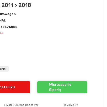
- 2011 > 2018
lkswagen
HAL
C7857508S
le!
erle!
Whatsapp ile
pete Ekle
Sipariş
Fiyatı Düşünce Haber Ver
Tavsiye Et