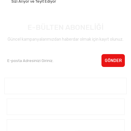
Sizi Arıyor ve Teyit Ediyor
E-BÜLTEN ABONELİĞİ
Güncel kampanyalarımızdan haberdar olmak için kayıt olunuz.
GÖNDER
Kurumsal <
Yardım
Alışveriş