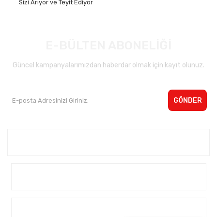
Sizi Arıyor ve Teyit Ediyor
E-BÜLTEN ABONELİĞİ
Güncel kampanyalarımızdan haberdar olmak için kayıt olunuz.
GÖNDER
Kurumsal <
Yardım
Alışveriş