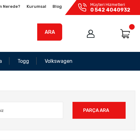
Müşteri Hizmetleri
m Nerede?
Kurumsal
Blog
0 542 4040932
ARA
a
Togg
Volkswagen
PARÇA ARA