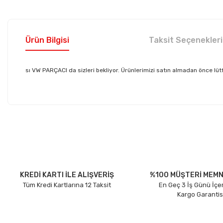
Ürün Bilgisi
Taksit Seçenekleri
sı VW PARÇACI da sizleri bekliyor. Ürünlerimizi satın almadan önce lütf
Bu ürünün fiyat bilgisi, resim, ürün açıklamalarında ve diğer konu
Görüş ve önerileriniz için teşekkür ederiz.
Ürün resmi kalitesiz, bozuk veya görüntülenemiyor.
Ürün açıklamasında eksik bilgiler bulunuyor.
Ürün bilgilerinde hatalar bulunuyor.
KREDİ KARTI İLE ALIŞVERİŞ
%100 MÜŞTERİ MEMN
Tüm Kredi Kartlarına 12 Taksit
En Geç 3 İş Günü İçe
Ürün fiyatı diğer sitelerden daha pahalı.
Kargo Garantis
Bu ürüne benzer farklı alternatifler olmalı.