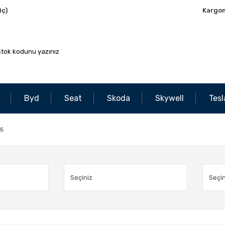
iç)
Kargo
Byd
Seat
Skoda
Skywell
Tesl
T5