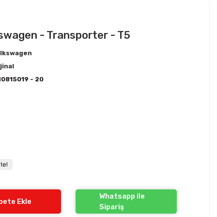
kswagen - Transporter - T5
lkswagen
jinal
0815019 - 20
le!
Whatsapp ile
pete Ekle
Sipariş