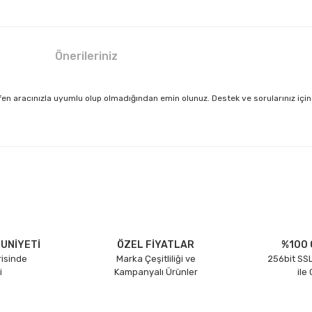
Önerileriniz
en aracınızla uyumlu olup olmadığından emin olunuz. Destek ve sorularınız için b
larda yetersiz gördüğünüz noktaları öneri formunu kullanarak tarafımıza il
Bu ürüne ilk yorumu siz yapın!
Yorum Yaz
UNİYETİ
ÖZEL FİYATLAR
%100 
risinde
Marka Çeşitliliği ve
256bit SSL
i
Kampanyalı Ürünler
ile