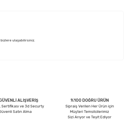
izlere ulaşabilirsiniz.
etebilirsiniz.
GÜVENLİ ALIŞVERİŞ
%100 DOĞRU ÜRÜN
 Sertifikası ve 3d Securty
Sipraiş Verilen Her Ürün için
 Güvenli Satın Alma
Müşteri Temsilcilerimiz
Sizi Arıyor ve Teyit Ediyor