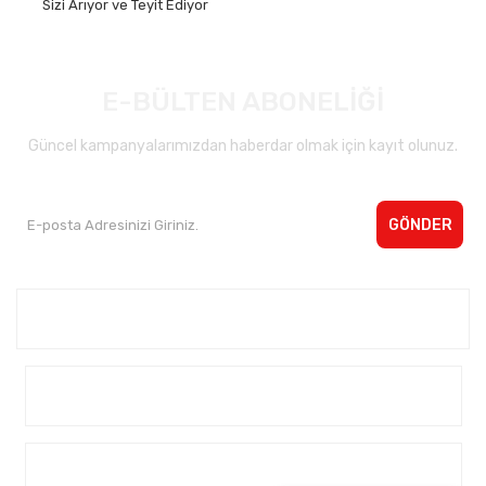
Sizi Arıyor ve Teyit Ediyor
E-BÜLTEN ABONELİĞİ
Güncel kampanyalarımızdan haberdar olmak için kayıt olunuz.
GÖNDER
Kurumsal <
Yardım
Alışveriş