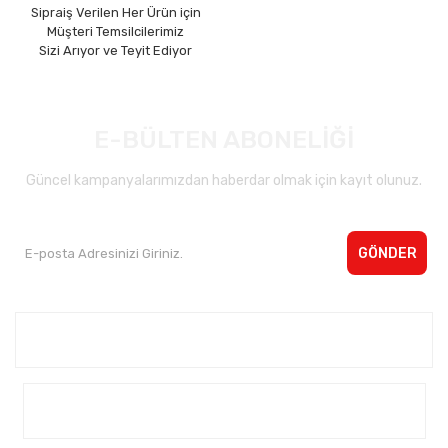
Sipraiş Verilen Her Ürün için
Müşteri Temsilcilerimiz
Sizi Arıyor ve Teyit Ediyor
E-BÜLTEN ABONELİĞİ
Güncel kampanyalarımızdan haberdar olmak için kayıt olunuz.
GÖNDER
Kurumsal <
Yardım