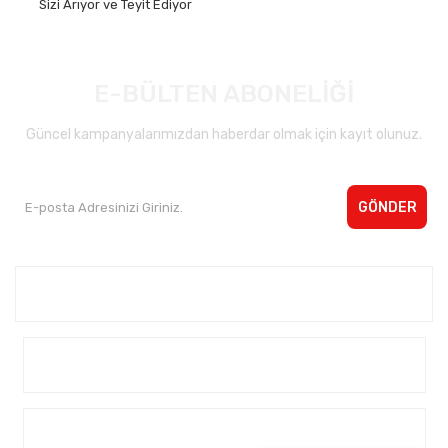
Sizi Arıyor ve Teyit Ediyor
E-BÜLTEN ABONELİĞİ
Güncel kampanyalarımızdan haberdar olmak için kayıt olunuz.
GÖNDER
Kurumsal <
Yardım
Alışveriş