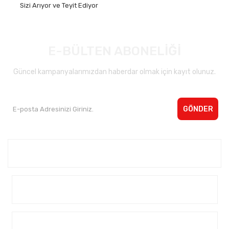
Sizi Arıyor ve Teyit Ediyor
E-BÜLTEN ABONELİĞİ
Güncel kampanyalarımızdan haberdar olmak için kayıt olunuz.
GÖNDER
Kurumsal <
Yardım
Alışveriş