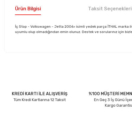
Ürün Bilgisi
Taksit Seçenekleri
İç Stop - Volkswagen - Jetta 2006> isimli yedek parça İTHAL marka i
uyumlu olup olmadığından emin olunuz. Destek ve sorularınız için bizler
Bu ürünün fiyat bilgisi, resim, ürün açıklamalarında ve diğer konu
Görüş ve önerileriniz için teşekkür ederiz.
Ürün resmi kalitesiz, bozuk veya görüntülenemiyor.
Ürün açıklamasında eksik bilgiler bulunuyor.
Ürün bilgilerinde hatalar bulunuyor.
KREDİ KARTI İLE ALIŞVERİŞ
%100 MÜŞTERİ MEMN
Tüm Kredi Kartlarına 12 Taksit
En Geç 3 İş Günü İçe
Ürün fiyatı diğer sitelerden daha pahalı.
Kargo Garantis
Bu ürüne benzer farklı alternatifler olmalı.