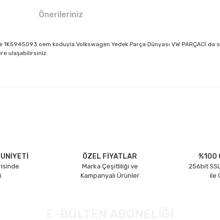
Önerileriniz
le 1K5945093 oem koduyla Volkswagen Yedek Parça Dünyası VW PARÇACI da sizler
e ulaşabilirsiniz.
larda yetersiz gördüğünüz noktaları öneri formunu kullanarak tarafımıza il
Bu ürüne ilk yorumu siz yapın!
Yorum Yaz
UNİYETİ
ÖZEL FİYATLAR
%100 
risinde
Marka Çeşitliliği ve
256bit SSL
i
Kampanyalı Ürünler
ile
E-BÜLTEN ABONELİĞİ