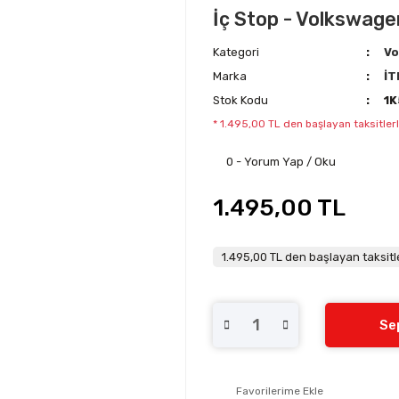
İç Stop - Volkswage
Kategori
Vo
Marka
İT
Stok Kodu
1
* 1.495,00 TL den başlayan taksitlerl
0 - Yorum Yap / Oku
1.495,00 TL
1.495,00 TL den başlayan taksitle
Se