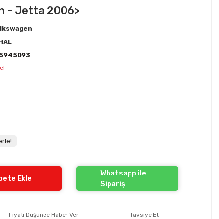
n - Jetta 2006>
lkswagen
HAL
K5945093
e!
rle!
Whatsapp ile
pete Ekle
Sipariş
Fiyatı Düşünce Haber Ver
Tavsiye Et