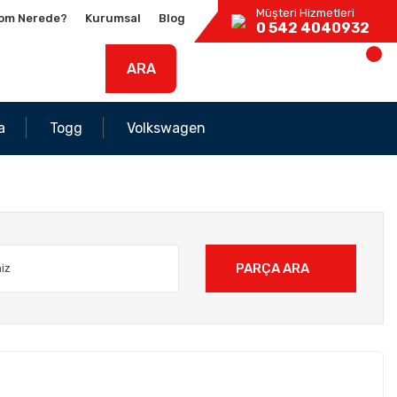
Müşteri Hizmetleri
om Nerede?
Kurumsal
Blog
0 542 4040932
ARA
a
Togg
Volkswagen
PARÇA ARA