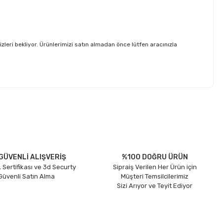
i bekliyor. Ürünlerimizi satın almadan önce lütfen aracınızla
etebilirsiniz.
GÜVENLİ ALIŞVERİŞ
%100 DOĞRU ÜRÜN
 Sertifikası ve 3d Securty
Sipraiş Verilen Her Ürün için
 Güvenli Satın Alma
Müşteri Temsilcilerimiz
Sizi Arıyor ve Teyit Ediyor