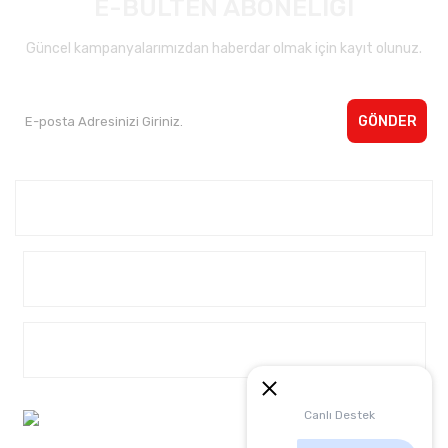
E-BÜLTEN ABONELİĞİ
Güncel kampanyalarımızdan haberdar olmak için kayıt olunuz.
GÖNDER
Kurumsal <
Yardım
Alışveriş
Müşteri Hizmetleri:
Canlı Destek
0 542 4040932