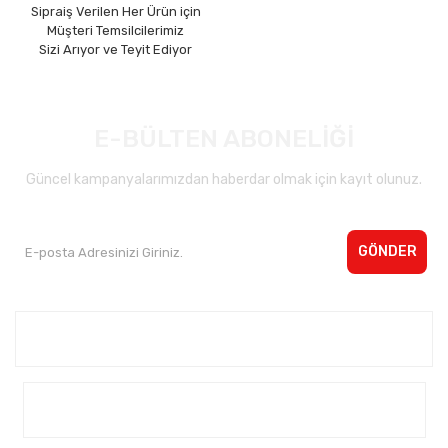
Sipraiş Verilen Her Ürün için
Müşteri Temsilcilerimiz
Sizi Arıyor ve Teyit Ediyor
E-BÜLTEN ABONELİĞİ
Güncel kampanyalarımızdan haberdar olmak için kayıt olunuz.
GÖNDER
Kurumsal <
Yardım