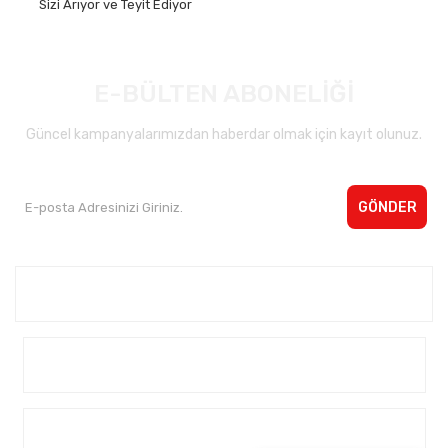
Sizi Arıyor ve Teyit Ediyor
E-BÜLTEN ABONELİĞİ
Güncel kampanyalarımızdan haberdar olmak için kayıt olunuz.
GÖNDER
Kurumsal <
Yardım
Alışveriş