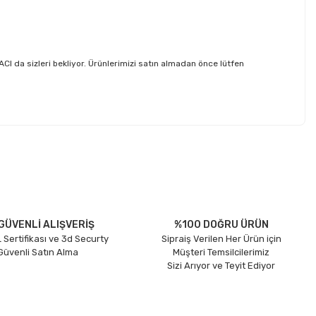
da sizleri bekliyor. Ürünlerimizi satın almadan önce lütfen
etebilirsiniz.
GÜVENLİ ALIŞVERİŞ
%100 DOĞRU ÜRÜN
 Sertifikası ve 3d Securty
Sipraiş Verilen Her Ürün için
 Güvenli Satın Alma
Müşteri Temsilcilerimiz
Sizi Arıyor ve Teyit Ediyor