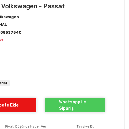
i - Volkswagen - Passat
lkswagen
HAL
C0853754C
e!
rle!
Whatsapp ile
pete Ekle
Sipariş
Fiyatı Düşünce Haber Ver
Tavsiye Et