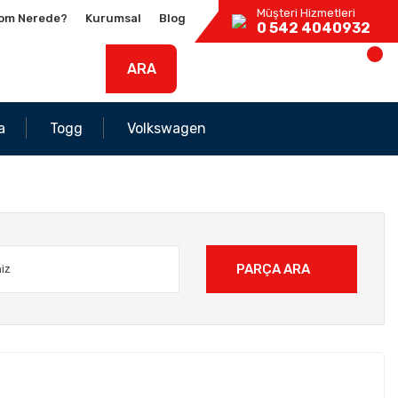
Müşteri Hizmetleri
om Nerede?
Kurumsal
Blog
0 542 4040932
ARA
a
Togg
Volkswagen
PARÇA ARA