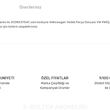
Önerileriniz
L marka ile 3C0853754C oem koduyla Volkswagen Yedek Parça Dünyası VW PARÇACI 
için bizlere ulaşabilirsiniz.
larda yetersiz gördüğünüz noktaları öneri formunu kullanarak tarafımıza il
Bu ürüne ilk yorumu siz yapın!
Yorum Yaz
UNİYETİ
ÖZEL FİYATLAR
%100 
risinde
Marka Çeşitliliği ve
256bit SSL
i
Kampanyalı Ürünler
ile
E-BÜLTEN ABONELİĞİ