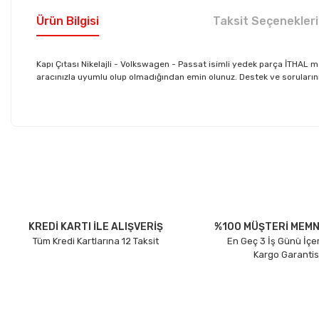
Ürün Bilgisi
Taksit Seçenekleri
Kapı Çıtası Nikelajli - Volkswagen - Passat isimli yedek parça İTHA
aracınızla uyumlu olup olmadığından emin olunuz. Destek ve sorularınız 
Bu ürünün fiyat bilgisi, resim, ürün açıklamalarında ve diğer konu
Görüş ve önerileriniz için teşekkür ederiz.
Ürün resmi kalitesiz, bozuk veya görüntülenemiyor.
Ürün açıklamasında eksik bilgiler bulunuyor.
Ürün bilgilerinde hatalar bulunuyor.
KREDİ KARTI İLE ALIŞVERİŞ
%100 MÜŞTERİ MEMN
Tüm Kredi Kartlarına 12 Taksit
En Geç 3 İş Günü İçe
Ürün fiyatı diğer sitelerden daha pahalı.
Kargo Garantis
Bu ürüne benzer farklı alternatifler olmalı.