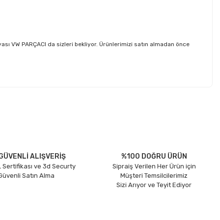
ı VW PARÇACI da sizleri bekliyor. Ürünlerimizi satın almadan önce
etebilirsiniz.
GÜVENLİ ALIŞVERİŞ
%100 DOĞRU ÜRÜN
 Sertifikası ve 3d Securty
Sipraiş Verilen Her Ürün için
 Güvenli Satın Alma
Müşteri Temsilcilerimiz
Sizi Arıyor ve Teyit Ediyor