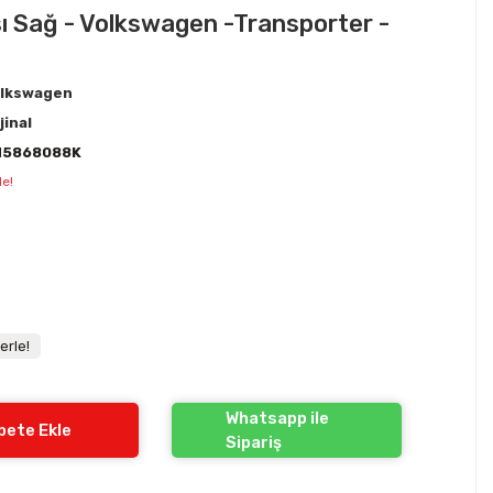
ı Sağ - Volkswagen -Transporter -
lkswagen
jinal
H5868088K
le!
erle!
Whatsapp ile
pete Ekle
Sipariş