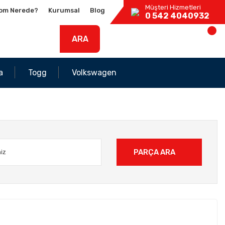
Müşteri Hizmetleri
om Nerede?
Kurumsal
Blog
0 542 4040932
ARA
a
Togg
Volkswagen
PARÇA ARA