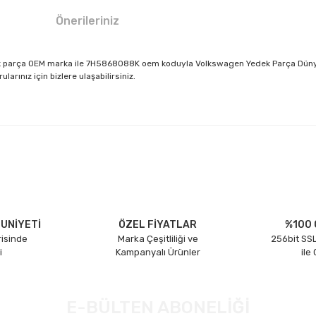
Önerileriniz
ek parça OEM marka ile 7H5868088K oem koduyla Volkswagen Yedek Parça Dünyas
rınız için bizlere ulaşabilirsiniz.
larda yetersiz gördüğünüz noktaları öneri formunu kullanarak tarafımıza il
Bu ürüne ilk yorumu siz yapın!
Yorum Yaz
UNİYETİ
ÖZEL FİYATLAR
%100 
risinde
Marka Çeşitliliği ve
256bit SSL
i
Kampanyalı Ürünler
ile
E-BÜLTEN ABONELİĞİ