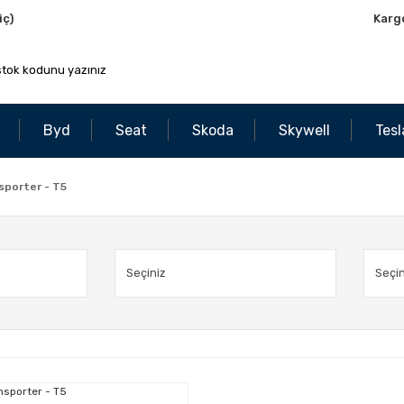
iç)
Karg
Byd
Seat
Skoda
Skywell
Tesl
sporter - T5