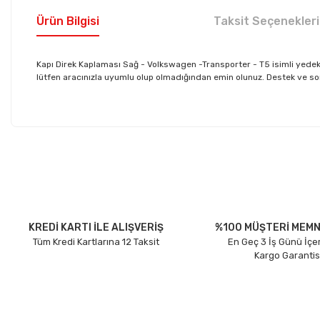
Ürün Bilgisi
Taksit Seçenekleri
Kapı Direk Kaplaması Sağ - Volkswagen -Transporter - T5 isimli yed
lütfen aracınızla uyumlu olup olmadığından emin olunuz. Destek ve sorula
Bu ürünün fiyat bilgisi, resim, ürün açıklamalarında ve diğer konu
Görüş ve önerileriniz için teşekkür ederiz.
Ürün resmi kalitesiz, bozuk veya görüntülenemiyor.
Ürün açıklamasında eksik bilgiler bulunuyor.
Ürün bilgilerinde hatalar bulunuyor.
KREDİ KARTI İLE ALIŞVERİŞ
%100 MÜŞTERİ MEMN
Tüm Kredi Kartlarına 12 Taksit
En Geç 3 İş Günü İçe
Ürün fiyatı diğer sitelerden daha pahalı.
Kargo Garantis
Bu ürüne benzer farklı alternatifler olmalı.