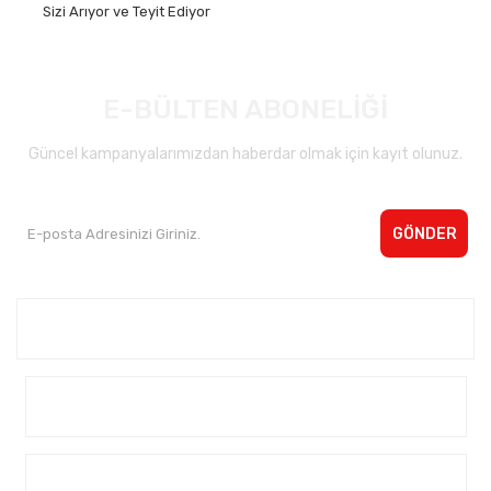
Sizi Arıyor ve Teyit Ediyor
E-BÜLTEN ABONELİĞİ
Güncel kampanyalarımızdan haberdar olmak için kayıt olunuz.
GÖNDER
Kurumsal <
Yardım
Alışveriş