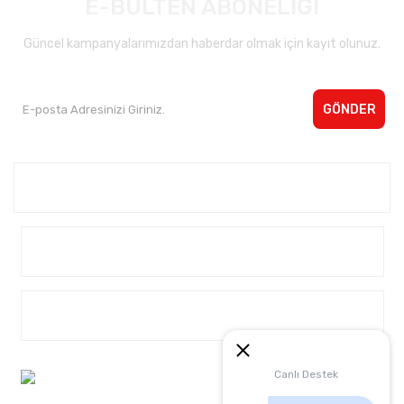
E-BÜLTEN ABONELİĞİ
Güncel kampanyalarımızdan haberdar olmak için kayıt olunuz.
GÖNDER
Kurumsal <
Yardım
Alışveriş
Müşteri Hizmetleri:
Canlı Destek
0 542 4040932