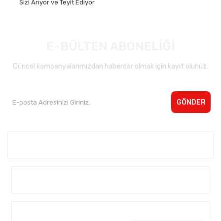
Sizi Arıyor ve Teyit Ediyor
E-BÜLTEN ABONELİĞİ
Güncel kampanyalarımızdan haberdar olmak için kayıt olunuz.
GÖNDER
Kurumsal <
Yardım
Alışveriş